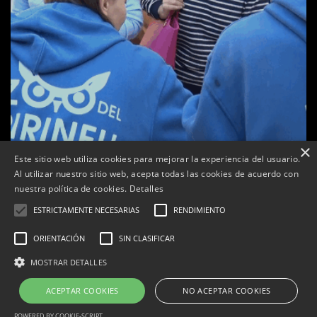
×
a
Este sitio web utiliza cookies para mejorar la experiencia del usuario.
Tàrrega celebra la 25a Fira del Medi Ambient
Al utilizar nuestro sitio web, acepta todas las cookies de acuerdo con
nuestra política de cookies.
Detalles
Per
Tàrrega Televisió
18, octubre, 2025 - 12:26
ESTRICTAMENTE NECESARIAS
RENDIMIENTO
ORIENTACIÓN
SIN CLASIFICAR
MOSTRAR DETALLES
Correu electrònic:
info@tarrega.tv
Telèfons: 648 45 71 14 | 669 32 28 46
© 2025 AUDIOVISUALS TÀRREGA S.L. Tots els drets reservats.
ACEPTAR COOKIES
NO ACEPTAR COOKIES
Portal Web desenvolupat per CompsaOnline S.L.
POWERED BY COOKIE-SCRIPT