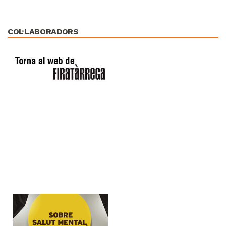
COL·LABORADORS