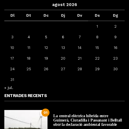
agost 2026
Dl
Dt
Dc
Dj
Dv
Ds
Dg
1
2
3
4
5
6
7
8
9
10
11
12
13
14
15
16
17
18
19
20
21
22
23
24
25
26
27
28
29
30
31
« jul.
ENTRADES RECENTS
01
La central elèctrica híbrida entre
Guimerà, Ciutadilla i Passanant i Belltall
obté la declaració ambiental favorable