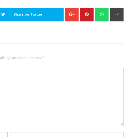
Share on Twitter
 obligatoris estan marcats *