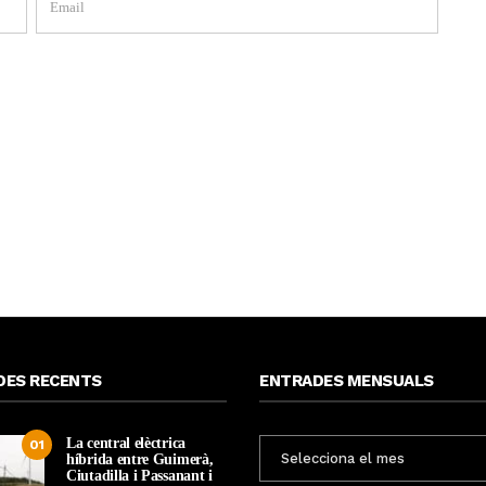
DES RECENTS
ENTRADES MENSUALS
La central elèctrica
ENTRADES
01
híbrida entre Guimerà,
MENSUALS
Ciutadilla i Passanant i