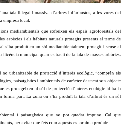
na tala il.legal i massiva d’arbres i d’arbustos, a les vores del
na empresa local.
ons mediambientals que sofreixen els espais agroforestals del
es espècies i els hàbitats naturals protegits presents al terme de
ural s’ha produït en un sòl mediambientalment protegit i sense el
 llicència municipal quan es tracti de la tala de masses arbòries,
l no urbanitzable de protecció d’interès ecològic, “comprèn els
ògics, paisatgístics i ambientals de caràcter destacat son objecte
ue es protegeixen al sòl de protecció d’interès ecològic hi ha la
en forma part. La zona on s’ha produït la tala d’arbrat és un sòl
mbiental i paisatgística que no pot quedar impune. Cal que
nents, per evitar que fets com aquests es tornin a produir.