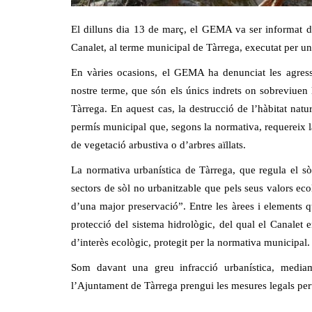
El dilluns dia 13 de març, el GEMA va ser informat d’u
Canalet, al terme municipal de Tàrrega, executat per u
En vàries ocasions, el GEMA ha denunciat les agressi
nostre terme, que són els únics indrets on sobreviuen l
Tàrrega. En aquest cas, la destrucció de l’hàbitat nat
permís municipal que, segons la normativa, requereix la
de vegetació arbustiva o d’arbres aïllats.
La normativa urbanística de Tàrrega, que regula el sò
sectors de sòl no urbanitzable que pels seus valors ecol
d’una major preservació”. Entre les àrees i elements q
protecció del sistema hidrològic, del qual el Canalet 
d’interès ecològic, protegit per la normativa municipal.
Som davant una greu infracció urbanística, media
l’Ajuntament de Tàrrega prengui les mesures legals perti