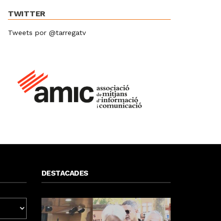
TWITTER
Tweets por @tarregatv
DESTACADES