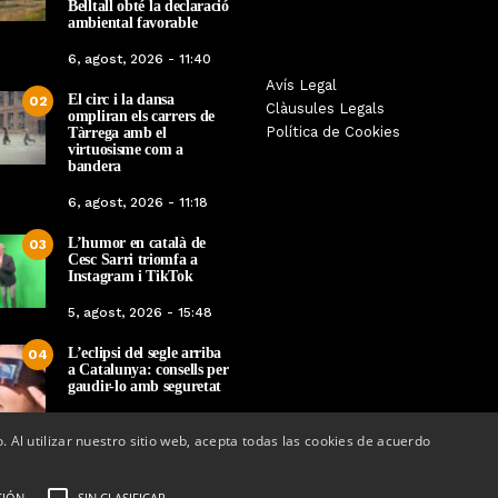
Belltall obté la declaració
ambiental favorable
6, agost, 2026 - 11:40
Les Gastrosàvies protagonitzen
Avís Legal
El respecte a la div
El circ i la dansa
02
una gran trobada al Món Sant
Clàusules Legals
protagonista de la M
ompliran els carrers de
Benet que referma el valor de la
Política de Cookies
Tàrrega amb el
Cinema Espiritual de
cuina tradicional
virtuosisme com a
bandera
Per
Tàrrega Televi
Per
Tàrrega Televisió
14, novembre, 2025 
6, agost, 2026 - 11:18
27, novembre, 2025 - 08:28
L’humor en català de
03
Cesc Sarri triomfa a
Instagram i TikTok
5, agost, 2026 - 15:48
L’eclipsi del segle arriba
04
a Catalunya: consells per
gaudir-lo amb seguretat
5, agost, 2026 - 08:37
o. Al utilizar nuestro sitio web, acepta todas las cookies de acuerdo
CIÓN
SIN CLASIFICAR