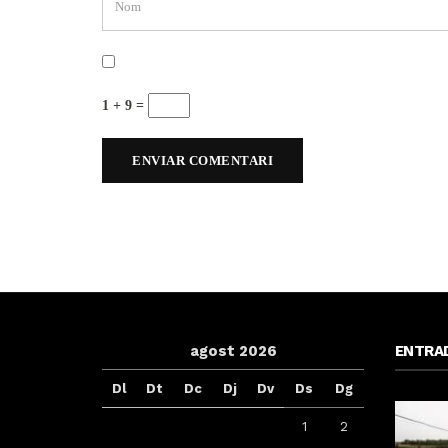
1 + 9 =
agost 2026
ENTRA
Dl
Dt
Dc
Dj
Dv
Ds
Dg
1
2