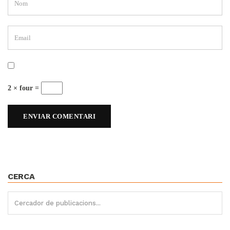
2 × four =
CERCA