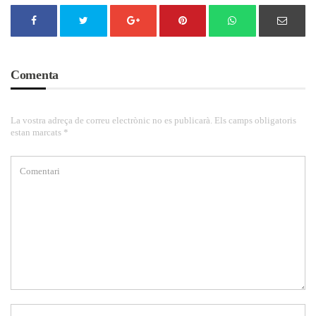
Comenta
La vostra adreça de correu electrònic no es publicarà. Els camps obligatoris
estan marcats *