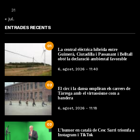
31
« jul.
ENTRADES RECENTS
01
La central elèctrica híbrida entre
Guimerà, Ciutadilla i Passanant i Belltall
obté la declaració ambiental favorable
6, agost, 2026 - 11:40
02
El circ i la dansa ompliran els carrers de
Tàrrega amb el virtuosisme com a
bandera
6, agost, 2026 - 11:18
03
L’humor en català de Cesc Sarri triomfa a
Instagram i TikTok