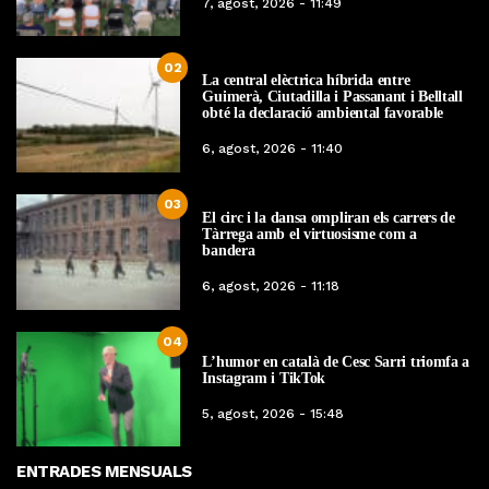
7, agost, 2026 - 11:49
02
La central elèctrica híbrida entre
Guimerà, Ciutadilla i Passanant i Belltall
obté la declaració ambiental favorable
6, agost, 2026 - 11:40
03
El circ i la dansa ompliran els carrers de
Tàrrega amb el virtuosisme com a
bandera
6, agost, 2026 - 11:18
04
L’humor en català de Cesc Sarri triomfa a
Instagram i TikTok
5, agost, 2026 - 15:48
ENTRADES MENSUALS