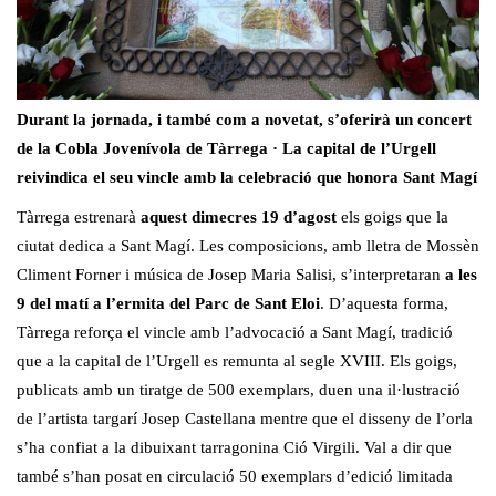
Durant la jornada, i també com a novetat, s’oferirà un concert
de la Cobla Jovenívola de Tàrrega · La capital de l’Urgell
reivindica el seu vincle amb la celebració que honora Sant Magí
Tàrrega estrenarà
aquest dimecres 19 d’agost
els goigs que la
ciutat dedica a Sant Magí. Les composicions, amb lletra de Mossèn
Climent Forner i música de Josep Maria Salisi, s’interpretaran
a les
9 del matí a l’ermita del Parc de Sant Eloi
. D’aquesta forma,
Tàrrega reforça el vincle amb l’advocació a Sant Magí, tradició
que a la capital de l’Urgell es remunta al segle XVIII. Els goigs,
publicats amb un tiratge de 500 exemplars, duen una il·lustració
de l’artista targarí Josep Castellana mentre que el disseny de l’orla
s’ha confiat a la dibuixant tarragonina Ció Virgili. Val a dir que
també s’han posat en circulació 50 exemplars d’edició limitada