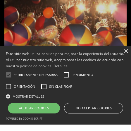
×
Este sitio web utiliza cookies para mejorar la experiencia del usuario.
Al utilizar nuestro sitio web, acepta todas las cookies de acuerdo con
e
Tàrrega farà bategar la història amb l’estrena de “Lo
nuestra política de cookies.
Detalles
Pedrafoc”, la nova bèstia festiva de Guixanet
ESTRICTAMENTE NECESARIAS
RENDIMIENTO
Per
Tàrrega Televisió
12, maig, 2026 - 09:29
ORIENTACIÓN
SIN CLASIFICAR
MOSTRAR DETALLES
ACEPTAR COOKIES
NO ACEPTAR COOKIES
Correu electrònic:
info@tarrega.tv
Telèfons: 648 45 71 14 | 669 32 28 46
© 2025 AUDIOVISUALS TÀRREGA S.L. Tots els drets reservats.
POWERED BY COOKIE-SCRIPT
Portal Web desenvolupat per CompsaOnline S.L.