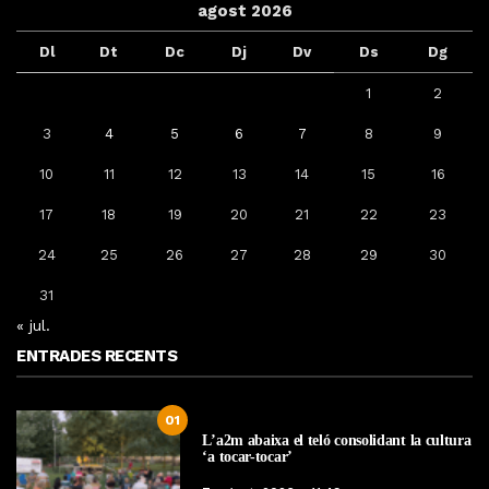
agost 2026
Dl
Dt
Dc
Dj
Dv
Ds
Dg
1
2
3
4
5
6
7
8
9
10
11
12
13
14
15
16
17
18
19
20
21
22
23
24
25
26
27
28
29
30
31
« jul.
ENTRADES RECENTS
01
L’a2m abaixa el teló consolidant la cultura
‘a tocar-tocar’