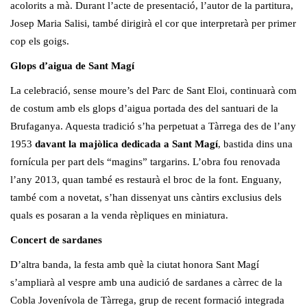
acolorits a mà. Durant l’acte de presentació, l’autor de la partitura,
Josep Maria Salisi, també dirigirà el cor que interpretarà per primer
cop els goigs.
Glops d’aigua de Sant Magí
La celebració, sense moure’s del Parc de Sant Eloi, continuarà com
de costum amb els glops d’aigua portada des del santuari de la
Brufaganya. Aquesta tradició s’ha perpetuat a Tàrrega des de l’any
1953
davant la majòlica dedicada a Sant Magí
, bastida dins una
fornícula per part dels “magins” targarins. L’obra fou renovada
l’any 2013, quan també es restaurà el broc de la font. Enguany,
també com a novetat, s’han dissenyat uns càntirs exclusius dels
quals es posaran a la venda rèpliques en miniatura.
Concert de sardanes
D’altra banda, la festa amb què la ciutat honora Sant Magí
s’ampliarà al vespre amb una audició de sardanes a càrrec de la
Cobla Jovenívola de Tàrrega, grup de recent formació integrada