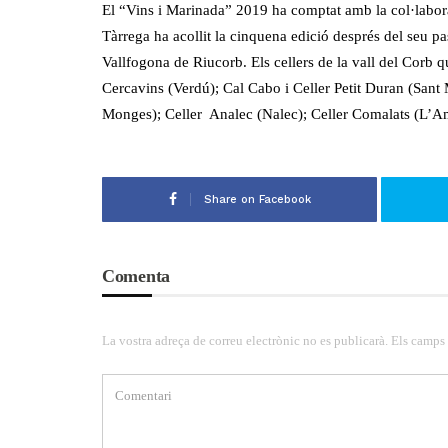
El “Vins i Marinada” 2019 ha comptat amb la col·labora
Tàrrega ha acollit la cinquena edició després del seu pa
Vallfogona de Riucorb. Els cellers de la vall del Corb q
Cercavins (Verdú); Cal Cabo i Celler Petit Duran (Sant 
Monges); Celler Analec (Nalec); Celler Comalats (L’Ame
Share on Facebook
Comenta
La vostra adreça de correu electrònic no es publicarà. Els camps