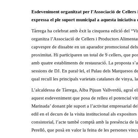
Esdeveniment organitzat per l’Associació de Cellers i
expressa el ple suport municipal a aquesta iniciativa
Tàrrega ha celebrat amb èxit la cinquena edició del “Vi
organitza l’Associació de Cellers i Productors Alimentar
capvespre de dissabte en un aparador promocional dels v
proximitat. Hi participaren un total de 9 cellers, que po
amb quatre establiments de restauració. La proposta s’
sessions de DJ. En paral·lel, el Palau dels Marquesos de
qual recull les principals varietats catalanes de vinya, la
L’alcaldessa de Tàrrega, Alba Pijuan Vallverdú, agraí els 
aquest esdeveniment que posa de relleu el potencial vitiv
Marinada’ donant ple suport a l’activitat empresarial de
edil en el decurs de la visita institucional als expositors
consistorial, l’acte també comptà amb la presència de l
Perelló, que posà en valor la feina de les persones vincu