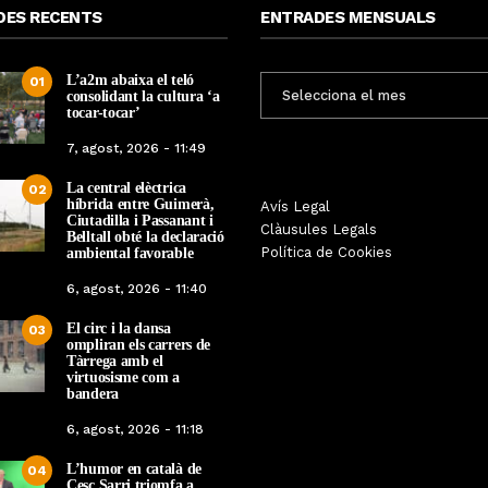
DES RECENTS
ENTRADES MENSUALS
L’a2m abaixa el teló
ENTRADES
01
consolidant la cultura ‘a
MENSUALS
tocar-tocar’
7, agost, 2026 - 11:49
La central elèctrica
02
híbrida entre Guimerà,
Tàrrega farà bategar la història
Avís Legal
Tàrrega edita un llibr
Ciutadilla i Passanant i
amb l’estrena de “Lo Pedrafoc”,
Clàusules Legals
història dels gegants d
Belltall obté la declaració
la nova bèstia festiva de
Política de Cookies
ambiental favorable
en el marc de la Fes
Guixanet
6, agost, 2026 - 11:40
Per
Tàrrega Televi
Per
Tàrrega Televisió
12, maig, 2026 - 0
El circ i la dansa
12, maig, 2026 - 09:29
03
ompliran els carrers de
Tàrrega amb el
virtuosisme com a
bandera
6, agost, 2026 - 11:18
L’humor en català de
04
Cesc Sarri triomfa a