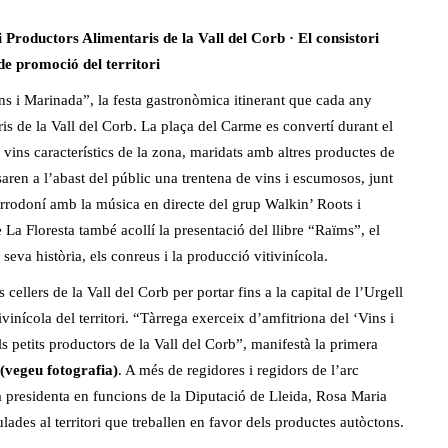
 Productors Alimentaris de la Vall del Corb · El consistori
 de promoció del territori
ns i Marinada”, la festa gastronòmica itinerant que cada any
is de la Vall del Corb. La plaça del Carme es convertí durant el
ins característics de la zona, maridats amb altres productes de
saren a l’abast del públic una trentena de vins i escumosos, junt
arrodoní amb la música en directe del grup Walkin’ Roots i
 La Floresta també acollí la presentació del llibre “Raïms”, el
 seva història, els conreus i la producció vitivinícola.
cellers de la Vall del Corb per portar fins a la capital de l’Urgell
inícola del territori. “Tàrrega exerceix d’amfitriona del ‘Vins i
ls petits productors de la Vall del Corb”, manifestà la primera
(vegeu fotografia)
. A més de regidores i regidors de l’arc
a presidenta en funcions de la Diputació de Lleida, Rosa Maria
lades al territori que treballen en favor dels productes autòctons.