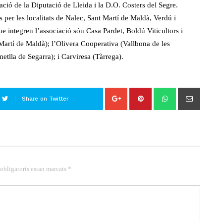
ció de la Diputació de Lleida i la D.O. Costers del Segre.
s per les localitats de Nalec, Sant Martí de Maldà, Verdú i
ue integren l’associació són Casa Pardet, Boldú Viticultors i
Martí de Maldà); l’Olivera Cooperativa (Vallbona de les
tlla de Segarra); i Carviresa (Tàrrega).
Share on Twitter
 obligatoris estan marcats *