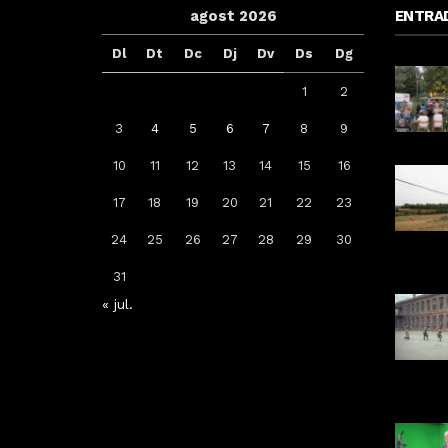
agost 2026
ENTRA
Dl
Dt
Dc
Dj
Dv
Ds
Dg
1
2
3
4
5
6
7
8
9
10
11
12
13
14
15
16
Arrenca la campanya de
17
18
19
20
21
22
23
vacunació: a qui li toca la de la
grip, COVID-19 o totes dues
24
25
26
27
28
29
30
Per
Tàrrega Televisió
31
14, octubre, 2025 - 08:04
« jul.