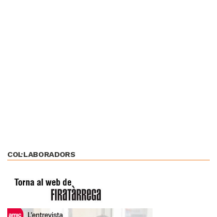
COL·LABORADORS