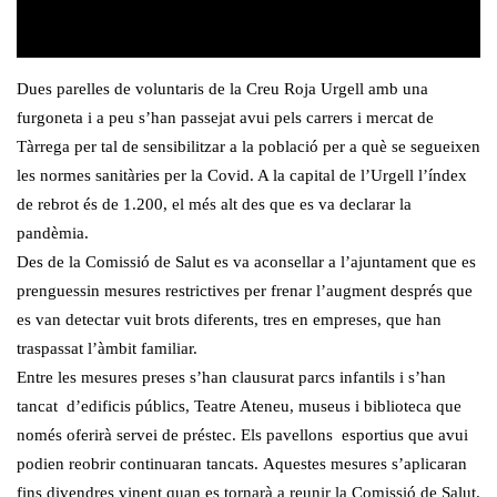
Dues parelles de voluntaris de la Creu Roja Urgell amb una
furgoneta i a peu s’han passejat avui pels carrers i mercat de
Tàrrega per tal de sensibilitzar a la població per a què se segueixen
les normes sanitàries per la Covid. A la capital de l’Urgell l’índex
de rebrot és de 1.200, el més alt des que es va declarar la
pandèmia.
Des de la Comissió de Salut es va aconsellar a l’ajuntament que es
prenguessin mesures restrictives per frenar l’augment després que
es van detectar vuit brots diferents, tres en empreses, que han
traspassat l’àmbit familiar.
Entre les mesures preses s’han clausurat parcs infantils i s’han
tancat d’edificis públics, Teatre Ateneu, museus i biblioteca que
només oferirà servei de préstec. Els pavellons esportius que avui
podien reobrir continuaran tancats. Aquestes mesures s’aplicaran
fins divendres vinent quan es tornarà a reunir la Comissió de Salut.