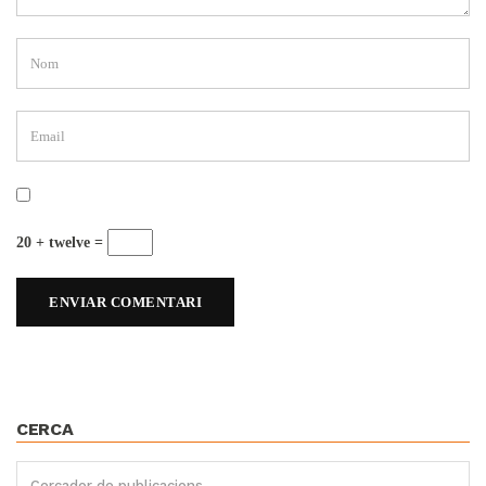
20 + twelve =
CERCA