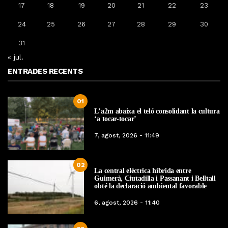
17
18
19
20
21
22
23
24
25
26
27
28
29
30
31
« jul.
ENTRADES RECENTS
01
L’a2m abaixa el teló consolidant la cultura
‘a tocar-tocar’
7, agost, 2026 - 11:49
02
La central elèctrica híbrida entre
Guimerà, Ciutadilla i Passanant i Belltall
obté la declaració ambiental favorable
6, agost, 2026 - 11:40