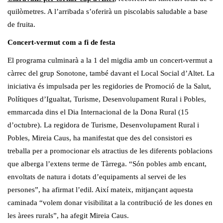
quilòmetres. A l’arribada s’oferirà un piscolabis saludable a base
de fruita.
Concert-vermut com a fi de festa
El programa culminarà a la 1 del migdia amb un concert-vermut a
càrrec del grup Sonotone, també davant el Local Social d’Altet. La
iniciativa és impulsada per les regidories de Promoció de la Salut,
Polítiques d’Igualtat, Turisme, Desenvolupament Rural i Pobles,
emmarcada dins el Dia Internacional de la Dona Rural (15
d’octubre). La regidora de Turisme, Desenvolupament Rural i
Pobles, Mireia Caus, ha manifestat que des del consistori es
treballa per a promocionar els atractius de les diferents poblacions
que alberga l’extens terme de Tàrrega. “Són pobles amb encant,
envoltats de natura i dotats d’equipaments al servei de les
persones”, ha afirmat l’edil. Així mateix, mitjançant aquesta
caminada “volem donar visibilitat a la contribució de les dones en
les àrees rurals”, ha afegit Mireia Caus.