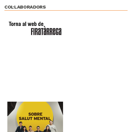
COL·LABORADORS