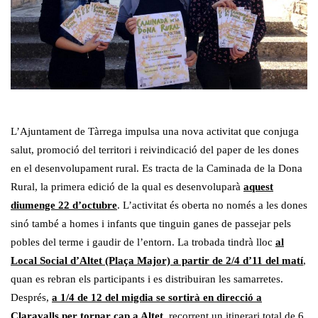
L’Ajuntament de Tàrrega impulsa una nova activitat que conjuga
salut, promoció del territori i reivindicació del paper de les dones
en el desenvolupament rural. Es tracta de la Caminada de la Dona
Rural, la primera edició de la qual es desenvoluparà
aquest
diumenge 22 d’octubre
. L’activitat és oberta no només a les dones
sinó també a homes i infants que tinguin ganes de passejar pels
pobles del terme i gaudir de l’entorn. La trobada tindrà lloc
al
Local Social d’Altet (Plaça Major) a partir de 2/4 d’11 del matí
,
quan es rebran els participants i es distribuiran les samarretes.
Després,
a 1/4 de 12 del migdia se sortirà en direcció a
Claravalls per tornar cap a Altet
, recorrent un itinerari total de 6