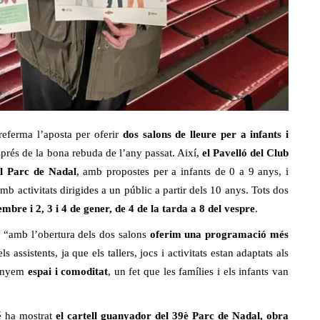
eferma l’aposta per oferir
dos salons de lleure per a infants i
prés de la bona rebuda de l’any passat. Així,
el Pavelló del Club
el Parc de Nadal
, amb propostes per a infants de 0 a 9 anys, i
mb activitats dirigides a un públic a partir dels 10 anys. Tots dos
embre i 2, 3 i 4 de gener, de 4 de la tarda a 8 del vespre
.
e “amb l’obertura dels dos salons
oferim una programació més
ls assistents, ja que els tallers, jocs i activitats estan adaptats als
uanyem
espai i comoditat
, un fet que les famílies i els infants van
é ha mostrat
el cartell guanyador del 39è Parc de Nadal,
obra