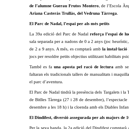
de l’alumne Guerau Frutos Montero
, de l’Escola Àn
Ariana Casteràs Trullàs, del Vedruna Tàrrega
.
El Parc de Nadal, l’espai per als més petits
La 39a edició del Parc de Nadal
reforça l’espai de l
sala separada per a nadons de 0 a 2 anys (joc heurístic, 
de 2 a 9 anys. A més, es comptarà amb
la instal·laci
jocs per resoldre petits objectius utilitzant habilitats p
També es fa
una aposta pel racó de lectura
amb ses
faltaran els tradicionals tallers de manualitats i maquilla
el parc d’aventura.
El Parc de Nadal tindrà la presència dels Targalets i la
de Bitlles Tàrrega (27 i 28 de desembre), l’espectacle 
desembre a les 18 h) i la cloenda amb els Diables Infant
El Dindifest, diversió assegurada per als majors de 
Per la seva banda, la 2a edició del Dindifest comptar