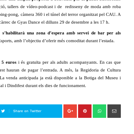
ció, tallers de vídeo-podcast i de redisseny de moda amb roba
, ping-pong, càmera 360 i el túnel del terror organitzat pel CAU. A
a càrrec de Gyas Dance el dilluns 29 de desembre a les 17 h.
ue
s’habilitarà una zona d’espera amb servei de bar per als
sports, amb l’objectiu d’oferir més comoditat durant l’estada.
5 euros
i és gratuïta per als adults acompanyants. En cas que
ifest hauran de pagar l’entrada. A més, la Regidoria de Cultura
 La venda anticipada ja està disponible a la Botiga del Museu i
al i Dindifest durant els dies de funcionament.
Share on Twitter