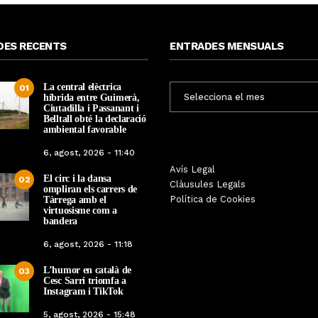
DES RECENTS
ENTRADES MENSUALS
La central elèctrica
ENTRADES
01
híbrida entre Guimerà,
MENSUALS
Ciutadilla i Passanant i
Belltall obté la declaració
ambiental favorable
6, agost, 2026 - 11:40
Les Gastrosàvies protagonitzen
Avís Legal
El respecte a la div
El circ i la dansa
02
una gran trobada al Món Sant
Clàusules Legals
protagonista de la M
ompliran els carrers de
Benet que referma el valor de la
Política de Cookies
Tàrrega amb el
Cinema Espiritual de
cuina tradicional
virtuosisme com a
bandera
Per
Tàrrega Televi
Per
Tàrrega Televisió
14, novembre, 2025 
6, agost, 2026 - 11:18
27, novembre, 2025 - 08:28
L’humor en català de
03
Cesc Sarri triomfa a
Instagram i TikTok
5, agost, 2026 - 15:48