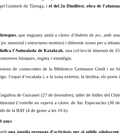
gel Guimerà de Tàrrega, i
el del 2n Dindifest, obra de l’alumna
udoteques
, que enguany anirà a càrrec d’
Indrets de joc
, amb una
joc sensorial i estructures motrius) i diferents zones per a infants
ó lúdica l’Animalada de Katakrak
, una col·lecció itinerant de 25
sicomotores bàsiques, enginy i estratègia.
sions de contacontes de la Biblioteca Germanes Güell i no hi
tge, l’espai d’escalada i, a la zona exterior, la tirolina, els ponis i
 Targafera de Guixanet (27 de desembre), taller de bitlles del Club
itinerant
L’estrella no espera
a càrrec de Sac Espectacles (30 de
ils de la BAT (4 de gener a les 19 h).
10 anys
à amb
una àmplia proposta d’activitats per al públic adolescent
.