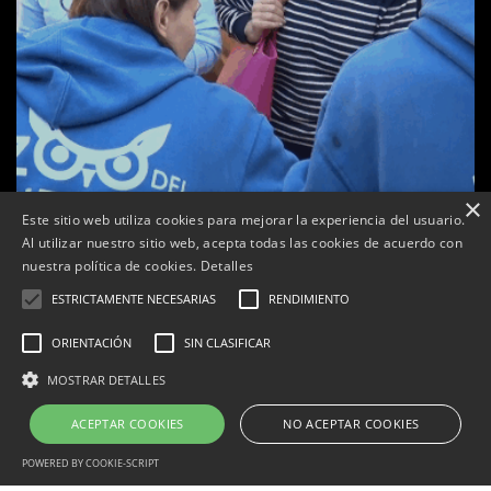
×
Este sitio web utiliza cookies para mejorar la experiencia del usuario.
Al utilizar nuestro sitio web, acepta todas las cookies de acuerdo con
a
nuestra política de cookies.
Detalles
Tàrrega celebra la 25a Fira del Medi Ambient
ESTRICTAMENTE NECESARIAS
RENDIMIENTO
Per
Tàrrega Televisió
18, octubre, 2025 - 12:26
ORIENTACIÓN
SIN CLASIFICAR
MOSTRAR DETALLES
ACEPTAR COOKIES
NO ACEPTAR COOKIES
Correu electrònic:
info@tarrega.tv
Telèfons: 648 45 71 14 | 669 32 28 46
© 2025 AUDIOVISUALS TÀRREGA S.L. Tots els drets reservats.
POWERED BY COOKIE-SCRIPT