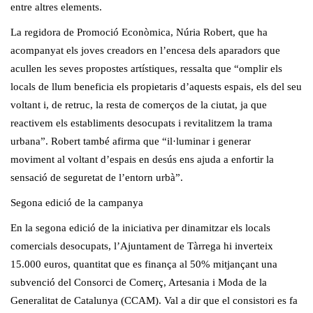
entre altres elements.
La regidora de Promoció Econòmica, Núria Robert, que ha
acompanyat els joves creadors en l’encesa dels aparadors que
acullen les seves propostes artístiques, ressalta que “omplir els
locals de llum beneficia els propietaris d’aquests espais, els del seu
voltant i, de retruc, la resta de comerços de la ciutat, ja que
reactivem els establiments desocupats i revitalitzem la trama
urbana”. Robert també afirma que “il·luminar i generar
moviment al voltant d’espais en desús ens ajuda a enfortir la
sensació de seguretat de l’entorn urbà”.
Segona edició de la campanya
En la segona edició de la iniciativa per dinamitzar els locals
comercials desocupats, l’Ajuntament de Tàrrega hi inverteix
15.000 euros, quantitat que es finança al 50% mitjançant una
subvenció del Consorci de Comerç, Artesania i Moda de la
Generalitat de Catalunya (
CCAM
). Val a dir que el consistori es fa