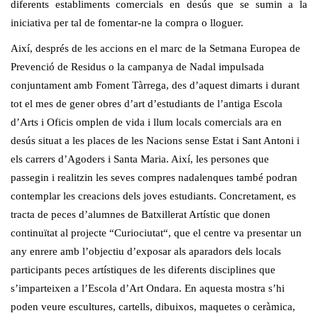
diferents establiments comercials en desús que se sumin a la
iniciativa per tal de fomentar-ne la compra o lloguer.
Així, després de les accions en el marc de la Setmana Europea de
Prevenció de Residus o la campanya de Nadal impulsada
conjuntament amb Foment Tàrrega, des d’aquest dimarts i durant
tot el mes de gener obres d’art d’estudiants de l’antiga Escola
d’Arts i Oficis omplen de vida i llum locals comercials ara en
desús situat a les places de les Nacions sense Estat i Sant Antoni i
els carrers d’
Agoders
i Santa Maria. Així, les persones que
passegin i realitzin les seves compres nadalenques també podran
contemplar les creacions dels joves estudiants. Concretament, es
tracta de peces d’alumnes de Batxillerat Artístic que donen
continuïtat al projecte “
Curiociutat
“, que el centre va presentar un
any enrere amb l’objectiu d’exposar als aparadors dels locals
participants peces artístiques de les diferents disciplines que
s’imparteixen a l’Escola d’Art Ondara. En aquesta mostra s’hi
poden veure escultures, cartells, dibuixos, maquetes o ceràmica,