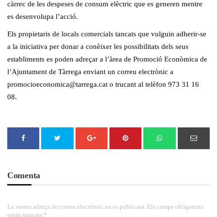
càrrec de les despeses de consum elèctric que es generen mentre
es desenvolupa l’acció.
Els propietaris de locals comercials tancats que vulguin adherir-se
a la iniciativa per donar a conèixer les possibilitats dels seus
establiments es poden adreçar a l’àrea de Promoció Econòmica de
l’Ajuntament de Tàrrega enviant un correu electrònic a
promocioeconomica@tarrega.cat
o trucant al telèfon 973 31 16
08.
Comenta
La vostra adreça de correu electrònic no es publicarà. Els camps obligatoris
estan marcats *