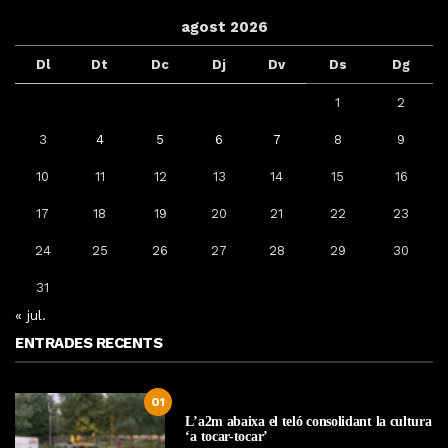
agost 2026
Dl
Dt
Dc
Dj
Dv
Ds
Dg
1
2
3
4
5
6
7
8
9
10
11
12
13
14
15
16
17
18
19
20
21
22
23
24
25
26
27
28
29
30
31
« jul.
ENTRADES RECENTS
01
L’a2m abaixa el teló consolidant la cultura
‘a tocar-tocar’