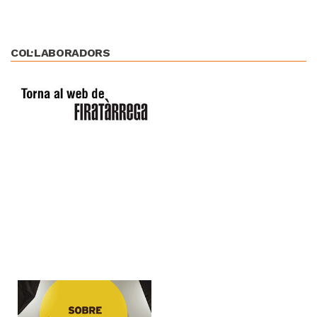
COL·LABORADORS