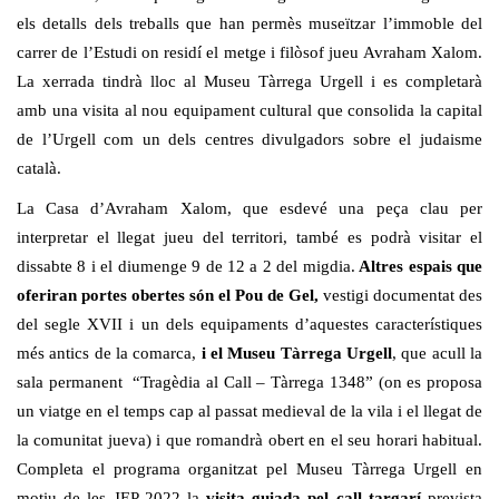
els detalls dels treballs que han permès museïtzar l’immoble del
carrer de l’Estudi on residí el metge i filòsof jueu Avraham Xalom.
La xerrada tindrà lloc al Museu Tàrrega Urgell i es completarà
amb una visita al nou equipament cultural que consolida la capital
de l’Urgell com un dels centres divulgadors sobre el judaisme
català.
La Casa d’Avraham Xalom, que esdevé una peça clau per
interpretar el llegat jueu del territori, també es podrà visitar el
dissabte 8 i el diumenge 9 de 12 a 2 del migdia.
Altres espais que
oferiran portes obertes són el Pou de Gel,
vestigi documentat des
del segle XVII i un dels equipaments d’aquestes característiques
més antics de la comarca,
i el Museu Tàrrega Urgell
, que acull la
sala permanent “Tragèdia al Call – Tàrrega 1348” (on es proposa
un viatge en el temps cap al passat medieval de la vila i el llegat de
la comunitat jueva) i que romandrà obert en el seu horari habitual.
Completa el programa organitzat pel Museu Tàrrega Urgell en
motiu de les JEP 2022 la
visita guiada pel call targarí
prevista