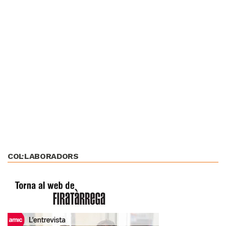
COL·LABORADORS