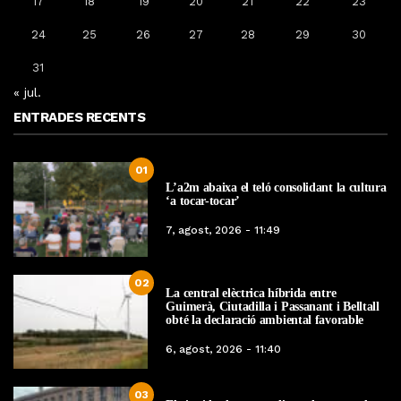
17
18
19
20
21
22
23
24
25
26
27
28
29
30
31
« jul.
ENTRADES RECENTS
01
L’a2m abaixa el teló consolidant la cultura
‘a tocar-tocar’
7, agost, 2026 - 11:49
02
La central elèctrica híbrida entre
Guimerà, Ciutadilla i Passanant i Belltall
obté la declaració ambiental favorable
6, agost, 2026 - 11:40
03