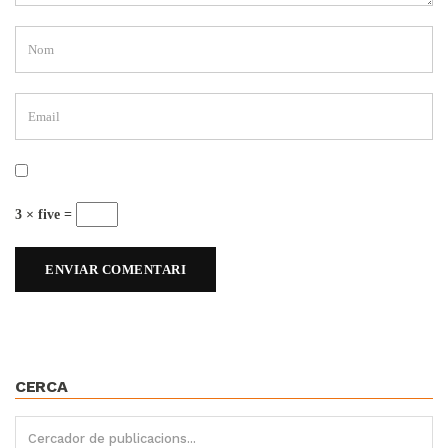
3 × five =
CERCA