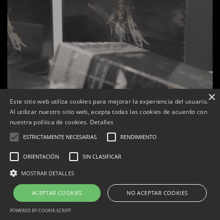
×
Este sitio web utiliza cookies para mejorar la experiencia del usuario.
Al utilizar nuestro sitio web, acepta todas las cookies de acuerdo con
nuestra política de cookies.
Detalles
ESTRICTAMENTE NECESARIAS
RENDIMIENTO
ORIENTACIÓN
SIN CLASIFICAR
s
La botiga L’K de Balaguer es converteix en nou punt
MOSTRAR DETALLES
de referència de Warhammer a Lleida
ACEPTAR COOKIES
NO ACEPTAR COOKIES
Per
Tàrrega Televisió
22, abril, 2026 - 08:10
POWERED BY COOKIE-SCRIPT