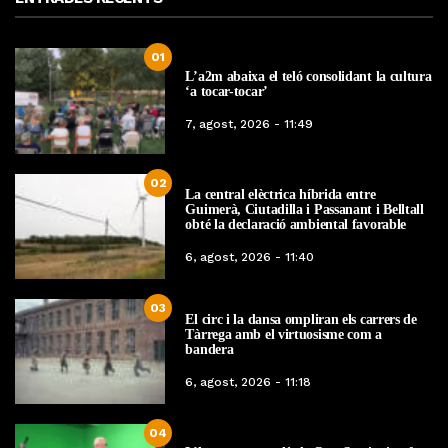
01
L’a2m abaixa el teló consolidant la cultura
‘a tocar-tocar’
7, agost, 2026 - 11:49
02
La central elèctrica híbrida entre
Guimerà, Ciutadilla i Passanant i Belltall
obté la declaració ambiental favorable
6, agost, 2026 - 11:40
03
El circ i la dansa ompliran els carrers de
Tàrrega amb el virtuosisme com a
bandera
6, agost, 2026 - 11:18
04