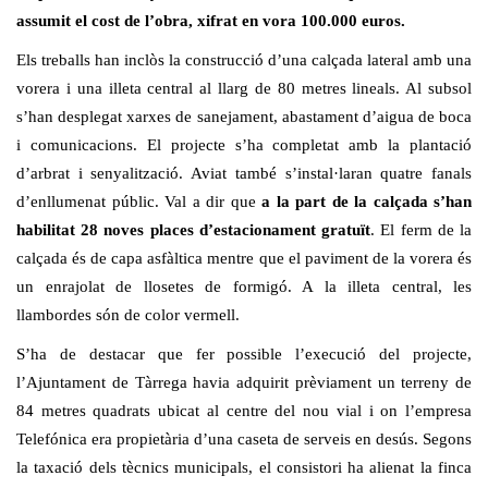
assumit el cost de l’obra, xifrat en vora 100.000 euros.
Els treballs han inclòs la construcció d’una calçada lateral amb una
vorera i una illeta central al llarg de 80 metres lineals. Al subsol
s’han desplegat xarxes de sanejament, abastament d’aigua de boca
i comunicacions. El projecte s’ha completat amb la plantació
d’arbrat i senyalització. Aviat també s’instal·laran quatre fanals
d’enllumenat públic. Val a dir que
a la part de la calçada s’han
habilitat 28 noves places d’estacionament gratuït
. El ferm de la
calçada és de capa asfàltica mentre que el paviment de la vorera és
un enrajolat de llosetes de formigó. A la illeta central, les
llambordes són de color vermell.
S’ha de destacar que fer possible l’execució del projecte,
l’Ajuntament de Tàrrega havia adquirit prèviament un terreny de
84 metres quadrats ubicat al centre del nou vial i on l’empresa
Telefónica era propietària d’una caseta de serveis en desús. Segons
la taxació dels tècnics municipals, el consistori ha alienat la finca