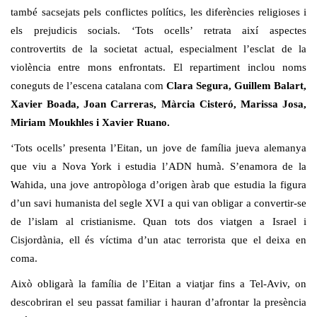
també sacsejats pels conflictes polítics, les diferències religioses i
els prejudicis socials. ‘Tots ocells’ retrata així aspectes
controvertits de la societat actual, especialment l’esclat de la
violència entre mons enfrontats. El repartiment inclou noms
coneguts de l’escena catalana com
Clara Segura, Guillem Balart,
Xavier Boada, Joan Carreras, Màrcia Cisteró, Marissa Josa,
Miriam Moukhles i Xavier Ruano.
‘Tots ocells’ presenta l’Eitan, un jove de família jueva alemanya
que viu a Nova York i estudia l’ADN humà. S’enamora de la
Wahida, una jove antropòloga d’origen àrab que estudia la figura
d’un savi humanista del segle XVI a qui van obligar a convertir-se
de l’islam al cristianisme. Quan tots dos viatgen a Israel i
Cisjordània, ell és víctima d’un atac terrorista que el deixa en
coma.
Això obligarà la família de l’Eitan a viatjar fins a Tel-Aviv, on
descobriran el seu passat familiar i hauran d’afrontar la presència