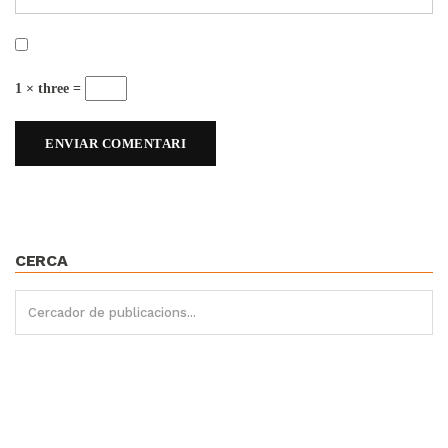
1 × three =
CERCA