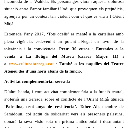
incòmoda de la Wahida. Els personatges viuran aquesta dolorosa
situació entre l’amor familiar i l’odi que provoquen els prejudicis,
agreujats per un context tan violent com el que es viu a l’Orient
Mitjà.
Estrenada l’any 2017, ‘Tots ocells’ es manté a la cartellera amb
plena vigència, esdevenint un potent al·legat en favor de la
tolerància i la convivència.
Preu: 30 euros · Entrades a la
venda a La Botiga del Museu (carrer Major, 11) i
a
www.culturatarrega.cat
· També a les taquilles del Teatre
Ateneu des d’una hora abans de la funció.
Activitat complementària: xerrada
D’altra banda, i com activitat complementària a la funció teatral,
s’oferirà una xerrada sobre el conflicte de l’Orient Mitjà titulada
‘Palestina, cent anys de resistència’
.
Taher Ali
, membre de
Samidoun, col·lectiu de solidaritat vers els presoners palestins,
donarà la seva visió sota un prisma anticolonial i desmuntant