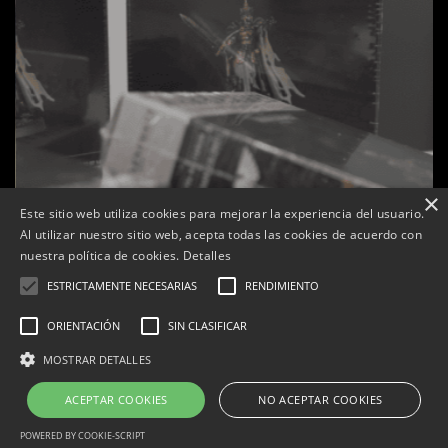
×
Este sitio web utiliza cookies para mejorar la experiencia del usuario.
Al utilizar nuestro sitio web, acepta todas las cookies de acuerdo con
nuestra política de cookies.
Detalles
ESTRICTAMENTE NECESARIAS
RENDIMIENTO
ORIENTACIÓN
SIN CLASIFICAR
s
La botiga L’K de Balaguer es converteix en nou punt
MOSTRAR DETALLES
de referència de Warhammer a Lleida
ACEPTAR COOKIES
NO ACEPTAR COOKIES
Per
Tàrrega Televisió
22, abril, 2026 - 08:10
POWERED BY COOKIE-SCRIPT