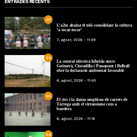
ENTRADES RECENTS
01
L’a2m abaixa el teló consolidant la cultura
‘a tocar-tocar’
7, agost, 2026 - 11:49
02
La central elèctrica híbrida entre
Guimerà, Ciutadilla i Passanant i Belltall
obté la declaració ambiental favorable
6, agost, 2026 - 11:40
03
El circ i la dansa ompliran els carrers de
Tàrrega amb el virtuosisme com a
bandera
6, agost, 2026 - 11:18
04