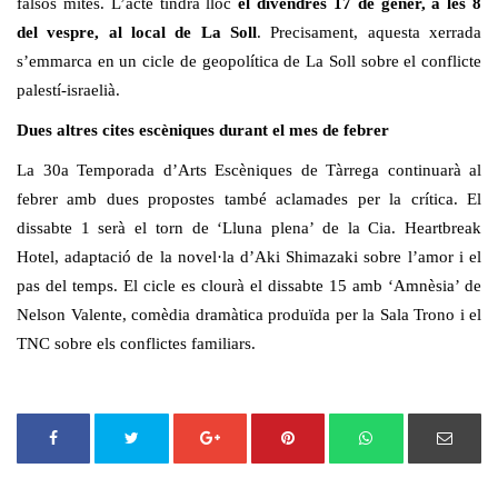
falsos mites. L’acte tindrà lloc
el divendres 17 de gener, a les 8
del vespre, al local de La Soll
. Precisament, aquesta xerrada
s’emmarca en un cicle de geopolítica de La Soll sobre el conflicte
palestí-israelià.
Dues altres cites escèniques durant el mes de febrer
La 30a Temporada d’Arts Escèniques de Tàrrega continuarà al
febrer amb dues propostes també aclamades per la crítica. El
dissabte 1 serà el torn de ‘Lluna plena’ de la Cia. Heartbreak
Hotel, adaptació de la novel·la d’Aki Shimazaki sobre l’amor i el
pas del temps. El cicle es clourà el dissabte 15 amb ‘Amnèsia’ de
Nelson Valente, comèdia dramàtica produïda per la Sala Trono i el
TNC sobre els conflictes familiars.