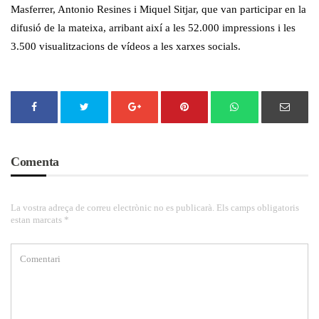
Masferrer, Antonio Resines i Miquel Sitjar, que van participar en la
difusió
de la mateixa
, arribant així a les 52.000 impressions i les
3.500 visualitzacions de vídeos a les xarxes socials.
Comenta
La vostra adreça de correu electrònic no es publicarà. Els camps obligatoris
estan marcats *