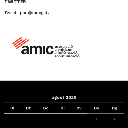
TWITTER
Tweets por @tarregatv
agost 2026
Dl
Dt
Dc
Dj
Dv
Ds
Dg
1
2