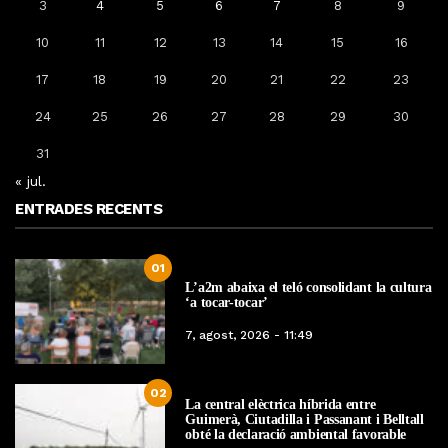
3
4
5
6
7
8
9
10
11
12
13
14
15
16
17
18
19
20
21
22
23
24
25
26
27
28
29
30
31
« jul.
ENTRADES RECENTS
01
L’a2m abaixa el teló consolidant la cultura
‘a tocar-tocar’
7, agost, 2026 - 11:49
02
La central elèctrica híbrida entre
Guimerà, Ciutadilla i Passanant i Belltall
obté la declaració ambiental favorable