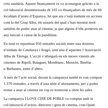
crisi sanitària. Aquest finançament es va aconseguir gràcies a la
col·laboració desinteressada de 165
co-finançadors
de més de 60
localitats d’arreu d’Espanya, fet que ara
s’
està traduint en accions
com la del Grup Alba, els usuaris del qual s’han mostrat molt
satisfets de poder anar al cinema, ja que alguns d’ells portaven un
any tancats a causa de la pandèmia.
En total es repartiran 950 entrades socials entre una dotzena
d’entitats de Catalunya i Aragó, sent una d’aquestes l’Associació
Alba de Tàrrega. L’acció s’allargarà en els mesos vinents als
cinemes de Ripoll, Balaguer, Montblanc,
Monzón
, Binéfar
o
Barbastro
, entre d’altres.
A més de l’acte social, durant la campanya també es van comprar
1.370 entrades, a través d’una sèrie d’abonaments, per a poder
tornar a anar al cinema un cop es tornessin a obrir les sales.
La campanya I
LOVE
CINE DE POBLE va comptar amb la
col·laboració d’actors, directors i gent de cinema, com Quim