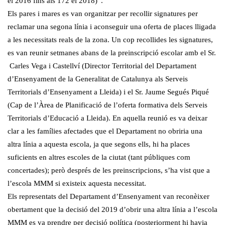
el 2016 fins als 172 el 2018)”.
Els pares i mares es van organitzar per recollir signatures per
reclamar una segona línia i aconseguir una oferta de places lligada
a les necessitats reals de la zona. Un cop recollides les signatures,
es van reunir setmanes abans de la preinscripció escolar amb el Sr.
Carles Vega i Castellví (Director Territorial del Departament
d’Ensenyament de la Generalitat de Catalunya als Serveis
Territorials d’Ensenyament a Lleida) i el Sr. Jaume Segués Piqué
(Cap de l’Àrea de Planificació de l’oferta formativa dels Serveis
Territorials d’Educació a Lleida). En aquella reunió es va deixar
clar a les famílies afectades que el Departament no obriria una
altra línia a aquesta escola, ja que segons ells, hi ha places
suficients en altres escoles de la ciutat (tant públiques com
concertades); però després de les preinscripcions, s’ha vist que a
l’escola MMM si existeix aquesta necessitat.
Els representats del Departament d’Ensenyament van reconèixer
obertament que la decisió del 2019 d’obrir una altra línia a l’escola
MMM es va prendre per decisió política (posteriorment hi havia