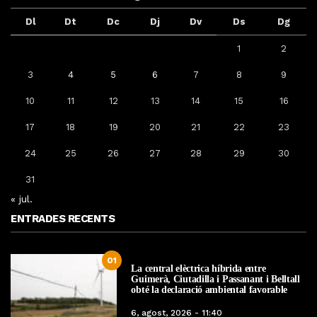
Dl
Dt
Dc
Dj
Dv
Ds
Dg
1
2
3
4
5
6
7
8
9
10
11
12
13
14
15
16
17
18
19
20
21
22
23
24
25
26
27
28
29
30
31
« jul.
ENTRADES RECENTS
01
La central elèctrica híbrida entre
Guimerà, Ciutadilla i Passanant i Belltall
obté la declaració ambiental favorable
6, agost, 2026 - 11:40