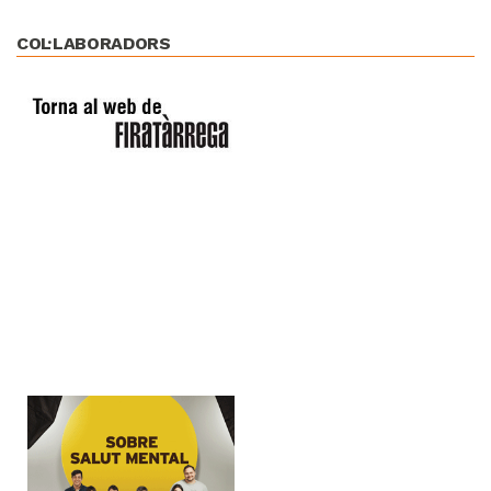
COL·LABORADORS