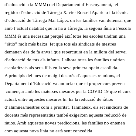
d’educació a la MMM) del Departament d’Ensenyament, el
regidor d’educació de Tàrrega Xavier Rossell Aparicio i la tècnica
d’educació de Tàrrega Mar López on les famílies van defensar que
amb l’actual natalitat que hi ha a Tàrrega, la segona línia a l’escola
MMM és una necessitat perquè així totes les escoles tindran una
“ràtio” molt més baixa, fet que tots els sindicats de mestres
demanen des de fa anys i que repercutirà en la millora del servei
d’educació de tots els infants. I alhora totes les famílies tindrien
escolaritzats als seus fills en la seva primera opció escollida.
A principis del mes de maig i després d’aquestes reunions, el
Departament d’Educació va anunciar que el proper curs preveu
començar amb les mateixes mesures per la COVID-19 que el curs
actual; entre aquestes mesures hi ha la reducció de ràtios
d’alumnes/mestres com a prioritat. Tanmateix, els set sindicats de
docents més representatius també exigeixen aquesta reducció de
ràtios. Amb aquestes noves prediccions, les famílies no entenen
com aquesta nova línia no està sent concedida.