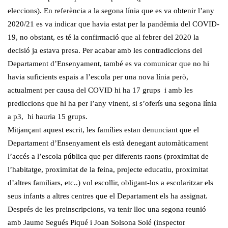
eleccions). En referència a la segona línia que es va obtenir l’any
2020/21 es va indicar que havia estat per la pandèmia del COVID-
19, no obstant, es té la confirmació que al febrer del 2020 la
decisió ja estava presa. Per acabar amb les contradiccions del
Departament d’Ensenyament, també es va comunicar que no hi
havia suficients espais a l’escola per una nova línia però,
actualment per causa del COVID hi ha 17 grups i amb les
prediccions que hi ha per l’any vinent, si s’oferís una segona línia
a p3, hi hauria 15 grups.
Mitjançant aquest escrit, les famílies estan denunciant que el
Departament d’Ensenyament els està denegant automàticament
l’accés a l’escola pública que per diferents raons (proximitat de
l’habitatge, proximitat de la feina, projecte educatiu, proximitat
d’altres familiars, etc..) vol escollir, obligant-los a escolaritzar els
seus infants a altres centres que el Departament els ha assignat.
Després de les preinscripcions, va tenir lloc una segona reunió
amb Jaume Segués Piqué i Joan Solsona Solé (inspector