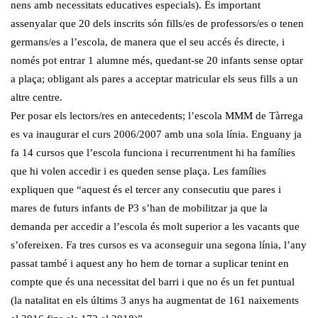
nens amb necessitats educatives especials). És important
assenyalar que 20 dels inscrits són fills/es de professors/es o tenen
germans/es a l’escola, de manera que el seu accés és directe, i
només pot entrar 1 alumne més, quedant-se 20 infants sense optar
a plaça; obligant als pares a acceptar matricular els seus fills a un
altre centre.
Per posar els lectors/res en antecedents; l’escola MMM de Tàrrega
es va inaugurar el curs 2006/2007 amb una sola línia. Enguany ja
fa 14 cursos que l’escola funciona i recurrentment hi ha famílies
que hi volen accedir i es queden sense plaça. Les famílies
expliquen que “aquest és el tercer any consecutiu que pares i
mares de futurs infants de P3 s’han de mobilitzar ja que la
demanda per accedir a l’escola és molt superior a les vacants que
s’ofereixen. Fa tres cursos es va aconseguir una segona línia, l’any
passat també i aquest any ho hem de tornar a suplicar tenint en
compte que és una necessitat del barri i que no és un fet puntual
(la natalitat en els últims 3 anys ha augmentat de 161 naixements