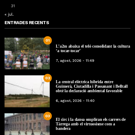
31
« jul.
ENTRADES RECENTS
01
L’a2m abaixa el teló consolidant la cultura
‘a tocar-tocar’
7, agost, 2026 - 11:49
02
La central elèctrica híbrida entre
Guimerà, Ciutadilla i Passanant i Belltall
obté la declaració ambiental favorable
6, agost, 2026 - 11:40
03
El circ i la dansa ompliran els carrers de
Tàrrega amb el virtuosisme com a
bandera