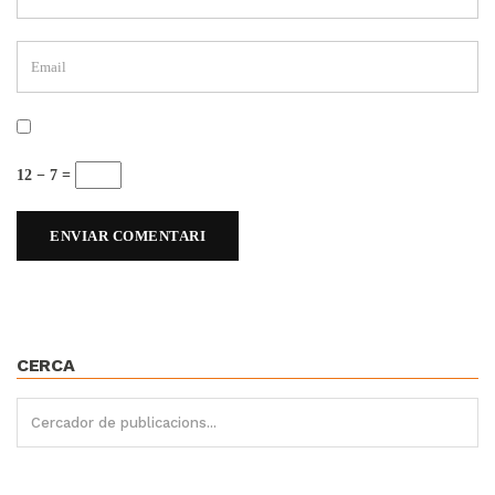
12 − 7 =
CERCA