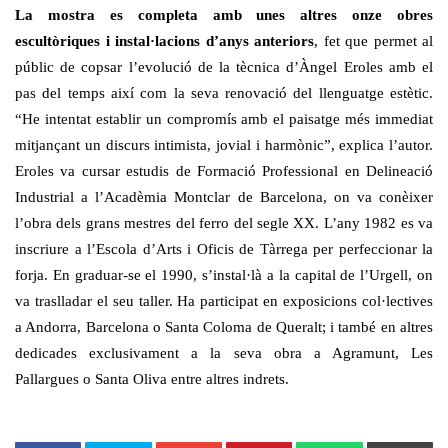
La mostra es completa amb unes altres onze obres
escultòriques i instal·lacions d’anys anteriors
, fet que permet al
públic de copsar l’evolució de la tècnica d’Àngel Eroles amb el
pas del temps així com la seva renovació del llenguatge estètic.
“He intentat establir un compromís amb el paisatge més immediat
mitjançant un discurs intimista, jovial i harmònic”, explica l’autor.
Eroles va cursar estudis de Formació Professional en Delineació
Industrial a l’Acadèmia Montclar de Barcelona, on va conèixer
l’obra dels grans mestres del ferro del segle XX. L’any 1982 es va
inscriure a l’Escola d’Arts i Oficis de Tàrrega per perfeccionar la
forja. En graduar-se el 1990, s’instal·là a la capital de l’Urgell, on
va traslladar el seu taller. Ha participat en exposicions col·lectives
a Andorra, Barcelona o Santa Coloma de Queralt; i també en altres
dedicades exclusivament a la seva obra a Agramunt, Les
Pallargues o Santa Oliva entre altres indrets.