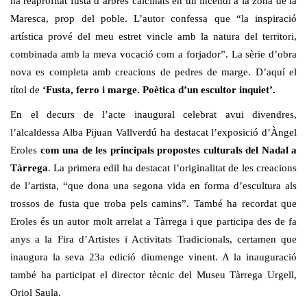
ha reaprofitat fusta d’arbres calcinats en un incendi a la zona de la
Maresca, prop del poble. L’autor confessa que “la inspiració
artística prové del meu estret vincle amb la natura del territori,
combinada amb la meva vocació com a forjador”. La sèrie d’obra
nova es completa amb creacions de pedres de marge. D’aquí el
títol de
‘Fusta, ferro i marge. Poètica d’un escultor inquiet’.
En el decurs de l’acte inaugural celebrat avui divendres,
l’alcaldessa Alba Pijuan Vallverdú ha destacat l’exposició d’Àngel
Eroles
com una de les principals propostes culturals del Nadal a
Tàrrega
. La primera edil ha destacat l’originalitat de les creacions
de l’artista, “que dona una segona vida en forma d’escultura als
trossos de fusta que troba pels camins”. També ha recordat que
Eroles és un autor molt arrelat a Tàrrega i que participa des de fa
anys a la Fira d’Artistes i Activitats Tradicionals, certamen que
inaugura la seva 23a edició diumenge vinent. A la inauguració
també ha participat el director tècnic del Museu Tàrrega Urgell,
Oriol Saula.