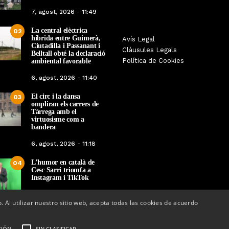
7, agost, 2026 - 11:49
La central elèctrica
02
híbrida entre Guimerà,
Tàrrega farà bategar la història
Avís Legal
Tàrrega edita un llibr
Ciutadilla i Passanant i
amb l’estrena de “Lo Pedrafoc”,
Clàusules Legals
història dels gegants d
Belltall obté la declaració
la nova bèstia festiva de
Política de Cookies
ambiental favorable
en el marc de la Fes
Guixanet
6, agost, 2026 - 11:40
Per
Tàrrega Televi
Per
Tàrrega Televisió
12, maig, 2026 - 0
El circ i la dansa
12, maig, 2026 - 09:29
03
ompliran els carrers de
Tàrrega amb el
virtuosisme com a
bandera
6, agost, 2026 - 11:18
L’humor en català de
04
Cesc Sarri triomfa a
Instagram i TikTok
5, agost, 2026 - 15:48
o. Al utilizar nuestro sitio web, acepta todas las cookies de acuerdo
CIÓN
SIN CLASIFICAR