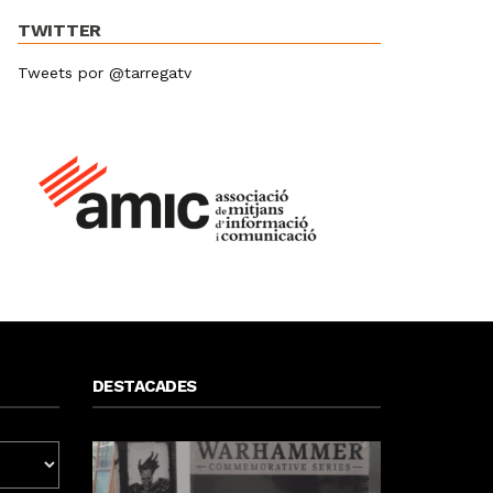
TWITTER
Tweets por @tarregatv
DESTACADES