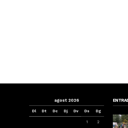
agost 2026
ENTRA
Dl
Dt
Dc
Dj
Dv
Ds
Dg
1
2