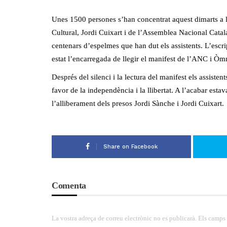
Unes 1500 persones s’han concentrat aquest dimarts a l
Cultural, Jordi Cuixart i de l’Assemblea Nacional Catal
centenars d’espelmes que han dut els assistents. L’escri
estat l’encarregada de llegir el manifest de l’ANC i Òm
Després del silenci i la lectura del manifest els assisten
favor de la independència i la llibertat. A l’acabar est
l’alliberament dels presos Jordi Sànche i Jordi Cuixart.
Share on Facebook
Comenta
La vostra adreça de correu electrònic no es publicarà. Els camps