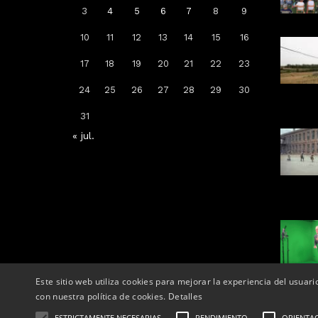
3
4
5
6
7
8
9
10
11
12
13
14
15
16
Arrenca la campanya de
17
18
19
20
21
22
23
vacunació: a qui li toca la de la
grip, COVID-19 o totes dues
24
25
26
27
28
29
30
Per
Tàrrega Televisió
31
14, octubre, 2025 - 08:04
« jul.
Este sitio web utiliza cookies para mejorar la experiencia del usuari
con nuestra política de cookies.
Detalles
ESTRICTAMENTE NECESARIAS
RENDIMIENTO
ORIENTA