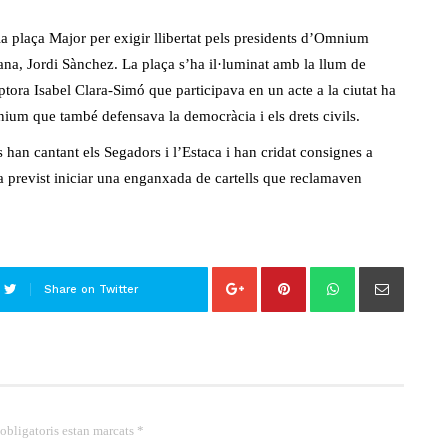
a plaça Major per exigir llibertat pels presidents d’Omnium
ana, Jordi Sànchez. La plaça s’ha il·luminat amb la llum de
ptora Isabel Clara-Simó que participava en un acte a la ciutat ha
nium que també defensava la democràcia i els drets civils.
ts han cantant els Segadors i l’Estaca i han cridat consignes a
ava previst iniciar una enganxada de cartells que reclamaven
Share on Twitter
 obligatoris estan marcats *