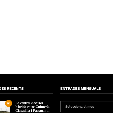
DES RECENTS
ENTRADES MENSUALS
La central elèctrica
ENTRADES
01
híbrida entre Guimerà,
MENSUALS
Ciutadilla i Passanant i