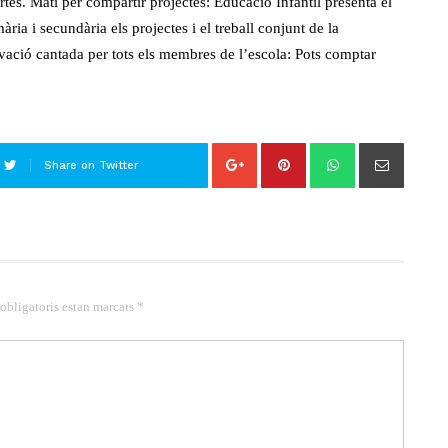
tes. Matí per compartir projectes: Educació Infantil presenta el
ia i secundària els projectes i el treball conjunt de la
vació cantada per tots els membres de l’escola: Pots comptar
Share on Twitter
 obligatoris estan marcats *