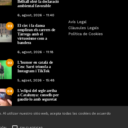
Belltall obté la declaració
ambiental favorable
6, agost, 2026 - 11:40
Les Gastrosàvies protagonitzen
Avís Legal
El respecte a la div
El circ i la dansa
02
una gran trobada al Món Sant
Clàusules Legals
protagonista de la M
ompliran els carrers de
Benet que referma el valor de la
Política de Cookies
Tàrrega amb el
Cinema Espiritual de
cuina tradicional
virtuosisme com a
bandera
Per
Tàrrega Televi
Per
Tàrrega Televisió
14, novembre, 2025 
6, agost, 2026 - 11:18
27, novembre, 2025 - 08:28
L’humor en català de
03
Cesc Sarri triomfa a
Instagram i TikTok
5, agost, 2026 - 15:48
L’eclipsi del segle arriba
04
a Catalunya: consells per
gaudir-lo amb seguretat
5, agost, 2026 - 08:37
o. Al utilizar nuestro sitio web, acepta todas las cookies de acuerdo
CIÓN
SIN CLASIFICAR