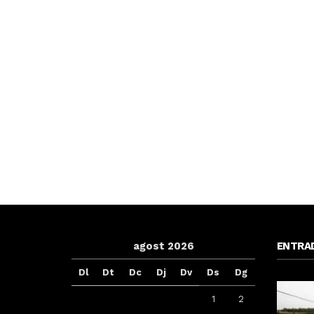
agost 2026
ENTRA
Dl
Dt
Dc
Dj
Dv
Ds
Dg
1
2