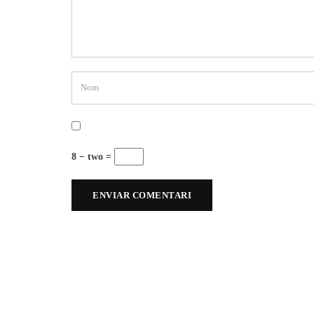
8 − two =