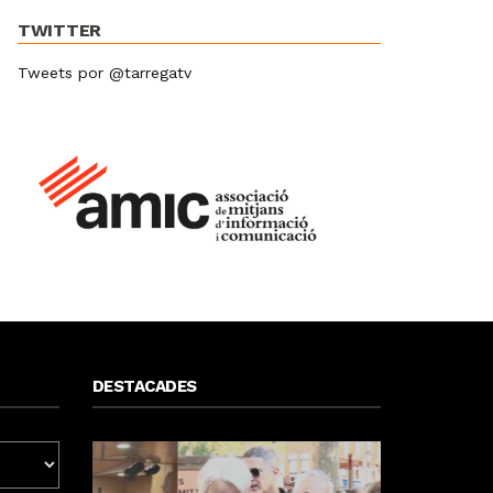
TWITTER
Tweets por @tarregatv
DESTACADES