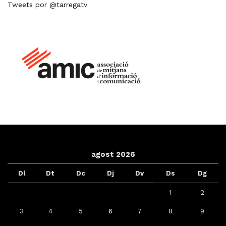
Tweets por @tarregatv
agost 2026
Dl
Dt
Dc
Dj
Dv
Ds
Dg
1
2
3
4
5
6
7
8
9