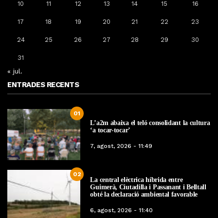
10
11
12
13
14
15
16
17
18
19
20
21
22
23
24
25
26
27
28
29
30
31
« jul.
ENTRADES RECENTS
01
L’a2m abaixa el teló consolidant la cultura
‘a tocar-tocar’
7, agost, 2026 - 11:49
02
La central elèctrica híbrida entre
Guimerà, Ciutadilla i Passanant i Belltall
obté la declaració ambiental favorable
6, agost, 2026 - 11:40