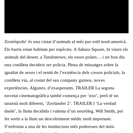
Zootròpolis’ és una ciutat d’animals al més pur estil nord-americà.
Els barris estan habitats per espècies. A Sahara Square, hi viuen els
animals del desert, a Tundratown, els ossos polars… i un bon dia
una conilleta decideix ser policia. Plena de missatges sobre la
igualtat de sexes i el sentit de l’existència dels cossos policials, la
conilleta viu, al costat del seu company guineu, noves
experiències. Algunes, d’exasperants. TRAILER La segona
novetat cinematogràfica també comença per ‘zoo’, però té un
tarannà molt diferent, ‘Zoolander 2’. TRAILER I ‘La verdad
duele’, la lluita decidida i valenta d’un neuròleg, Will Smith, per
fer sortir a la llum un descobriment mèdic molt important.
S’enfronta a una de les institucions més poderoses del món.