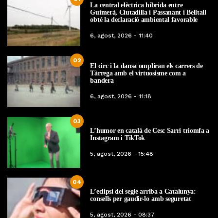
La central elèctrica híbrida entre
Guimerà, Ciutadilla i Passanant i Belltall
obté la declaració ambiental favorable
6, agost, 2026 - 11:40
02
El circ i la dansa ompliran els carrers de
Tàrrega amb el virtuosisme com a
bandera
6, agost, 2026 - 11:18
03
L’humor en català de Cesc Sarri triomfa a
Instagram i TikTok
5, agost, 2026 - 15:48
04
L’eclipsi del segle arriba a Catalunya:
consells per gaudir-lo amb seguretat
5, agost, 2026 - 08:37