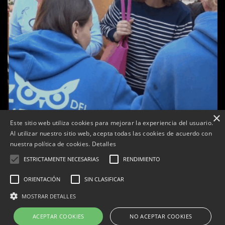
×
Este sitio web utiliza cookies para mejorar la experiencia del usuario.
Al utilizar nuestro sitio web, acepta todas las cookies de acuerdo con
a
nuestra política de cookies.
Detalles
Tàrrega celebra la 25a Fira del Medi Ambient
ESTRICTAMENTE NECESARIAS
RENDIMIENTO
Per
Tàrrega Televisió
18, octubre, 2025 - 12:26
ORIENTACIÓN
SIN CLASIFICAR
MOSTRAR DETALLES
ACEPTAR COOKIES
NO ACEPTAR COOKIES
Correu electrònic:
info@tarrega.tv
Telèfons: 648 45 71 14 | 669 32 28 46