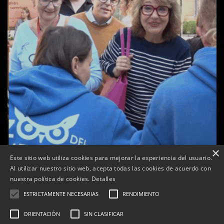
×
Este sitio web utiliza cookies para mejorar la experiencia del usuario.
Al utilizar nuestro sitio web, acepta todas las cookies de acuerdo con
a
nuestra política de cookies.
Detalles
Tàrrega celebra la 25a Fira del Medi Ambient
ESTRICTAMENTE NECESARIAS
RENDIMIENTO
Per
Tàrrega Televisió
18, octubre, 2025 - 12:26
ORIENTACIÓN
SIN CLASIFICAR