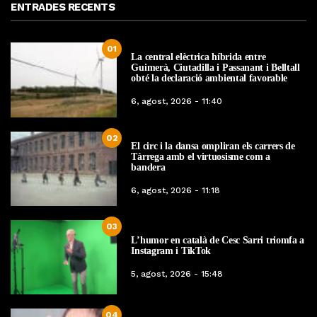
ENTRADES RECENTS
01
La central elèctrica híbrida entre
Guimerà, Ciutadilla i Passanant i Belltall
obté la declaració ambiental favorable
6, agost, 2026 - 11:40
02
El circ i la dansa ompliran els carrers de
Tàrrega amb el virtuosisme com a
bandera
6, agost, 2026 - 11:18
03
L’humor en català de Cesc Sarri triomfa a
Instagram i TikTok
5, agost, 2026 - 15:48
04