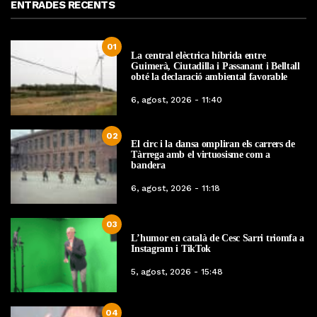
ENTRADES RECENTS
01
La central elèctrica híbrida entre
Guimerà, Ciutadilla i Passanant i Belltall
obté la declaració ambiental favorable
6, agost, 2026 - 11:40
02
El circ i la dansa ompliran els carrers de
Tàrrega amb el virtuosisme com a
bandera
6, agost, 2026 - 11:18
03
L’humor en català de Cesc Sarri triomfa a
Instagram i TikTok
5, agost, 2026 - 15:48
04