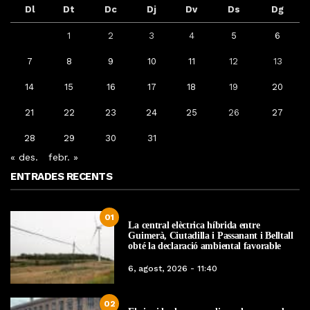
Dl
Dt
Dc
Dj
Dv
Ds
Dg
1
2
3
4
5
6
7
8
9
10
11
12
13
14
15
16
17
18
19
20
21
22
23
24
25
26
27
28
29
30
31
« des.
febr. »
ENTRADES RECENTS
01
La central elèctrica híbrida entre
Guimerà, Ciutadilla i Passanant i Belltall
obté la declaració ambiental favorable
6, agost, 2026 - 11:40
02