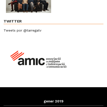
TWITTER
Tweets por @tarregatv
gener 2019