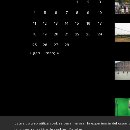
1
2
3
4
5
6
7
8
9
10
11
12
13
14
15
16
17
Arrenca la campanya de
18
19
20
21
22
23
24
vacunació: a qui li toca la de la
grip, COVID-19 o totes dues
25
26
27
28
« gen.
març »
Per
Tàrrega Televisió
14, octubre, 2025 - 08:04
Este sitio web utiliza cookies para mejorar la experiencia del usuari
con nuestra política de cookies.
Detalles