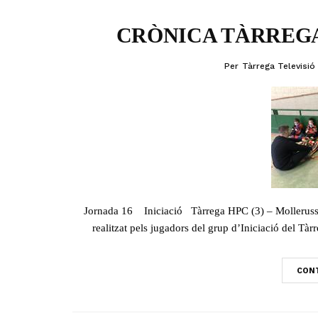
CRÒNICA TÀRREGA
Per
Tàrrega Televisió
Jornada 16 Iniciació Tàrrega HPC (3) – Mollerussa B 
realitzat pels jugadors del grup d’Iniciació del Tàr
CONT