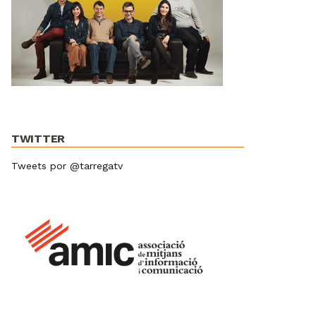
TWITTER
Tweets por @tarregatv