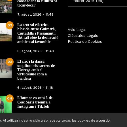
consolidant la cultura ‘a
MENSUALS
tocar-tocar’
7, agost, 2026 - 11:49
La central elèctrica
02
híbrida entre Guimerà,
Tàrrega farà bategar la història
Avís Legal
Tàrrega edita un llibr
Ciutadilla i Passanant i
amb l’estrena de “Lo Pedrafoc”,
Clàusules Legals
història dels gegants d
Belltall obté la declaració
la nova bèstia festiva de
Política de Cookies
ambiental favorable
en el marc de la Fes
Guixanet
6, agost, 2026 - 11:40
Per
Tàrrega Televi
Per
Tàrrega Televisió
12, maig, 2026 - 0
El circ i la dansa
12, maig, 2026 - 09:29
03
ompliran els carrers de
Tàrrega amb el
virtuosisme com a
bandera
6, agost, 2026 - 11:18
L’humor en català de
04
Cesc Sarri triomfa a
Instagram i TikTok
5, agost, 2026 - 15:48
o. Al utilizar nuestro sitio web, acepta todas las cookies de acuerdo