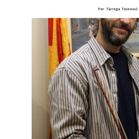
Per
Tàrrega Televisió