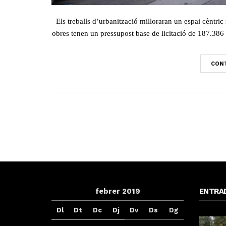
Els treballs d’urbanització milloraran un espai cèntric 
obres tenen un pressupost base de licitació de 187.38
CONT
febrer 2019
ENTRA
Dl
Dt
Dc
Dj
Dv
Ds
Dg