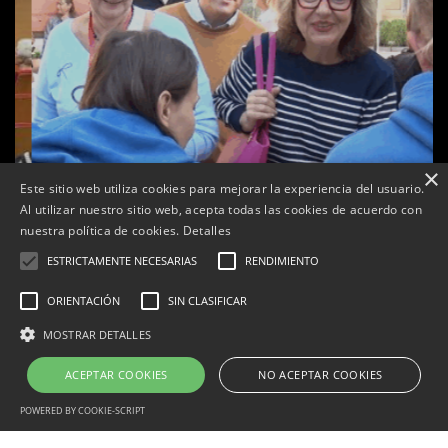
×
Este sitio web utiliza cookies para mejorar la experiencia del usuario.
Al utilizar nuestro sitio web, acepta todas las cookies de acuerdo con
nuestra política de cookies.
Detalles
ESTRICTAMENTE NECESARIAS
RENDIMIENTO
ORIENTACIÓN
SIN CLASIFICAR
a
MOSTRAR DETALLES
Tàrrega celebra la 25a Fira del Medi Ambient
Per
Tàrrega Televisió
18, octubre, 2025 - 12:26
ACEPTAR COOKIES
NO ACEPTAR COOKIES
POWERED BY COOKIE-SCRIPT