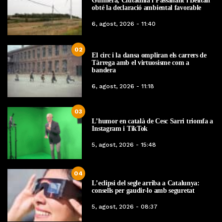
Guimerà, Ciutadilla i Passanant i Belltall
obté la declaració ambiental favorable
6, agost, 2026 - 11:40
02
El circ i la dansa ompliran els carrers de
Tàrrega amb el virtuosisme com a
bandera
6, agost, 2026 - 11:18
03
L’humor en català de Cesc Sarri triomfa a
Instagram i TikTok
5, agost, 2026 - 15:48
04
L’eclipsi del segle arriba a Catalunya:
consells per gaudir-lo amb seguretat
5, agost, 2026 - 08:37