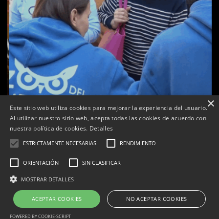
×
Este sitio web utiliza cookies para mejorar la experiencia del usuario.
Al utilizar nuestro sitio web, acepta todas las cookies de acuerdo con
a
nuestra política de cookies.
Detalles
Tàrrega celebra la 25a Fira del Medi Ambient
ESTRICTAMENTE NECESARIAS
RENDIMIENTO
Per
Tàrrega Televisió
18, octubre, 2025 - 12:26
ORIENTACIÓN
SIN CLASIFICAR
MOSTRAR DETALLES
ACEPTAR COOKIES
NO ACEPTAR COOKIES
Correu electrònic:
info@tarrega.tv
Telèfons: 648 45 71 14 | 669 32 28 46
© 2025 AUDIOVISUALS TÀRREGA S.L. Tots els drets reservats.
POWERED BY COOKIE-SCRIPT