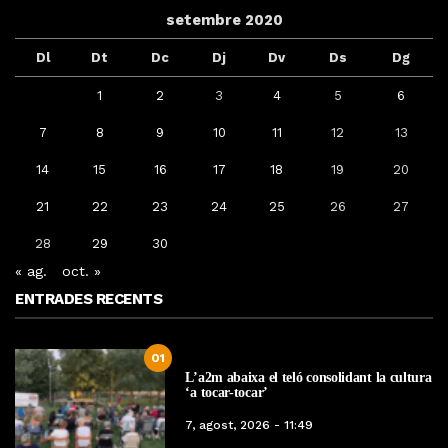
setembre 2020
Dl
Dt
Dc
Dj
Dv
Ds
Dg
1
2
3
4
5
6
7
8
9
10
11
12
13
14
15
16
17
18
19
20
21
22
23
24
25
26
27
28
29
30
« ag.
oct. »
ENTRADES RECENTS
01
L’a2m abaixa el teló consolidant la cultura
‘a tocar-tocar’
7, agost, 2026 - 11:49