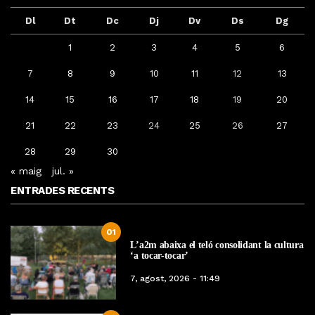
Dl
Dt
Dc
Dj
Dv
Ds
Dg
1
2
3
4
5
6
7
8
9
10
11
12
13
14
15
16
17
18
19
20
21
22
23
24
25
26
27
28
29
30
« maig
jul. »
ENTRADES RECENTS
01
L’a2m abaixa el teló consolidant la cultura
‘a tocar-tocar’
7, agost, 2026 - 11:49