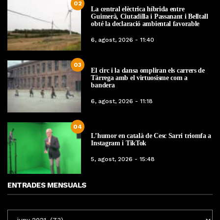
02
La central elèctrica híbrida entre
Guimerà, Ciutadilla i Passanant i Belltall
obté la declaració ambiental favorable
6, agost, 2026 - 11:40
03
El circ i la dansa ompliran els carrers de
Tàrrega amb el virtuosisme com a
bandera
6, agost, 2026 - 11:18
04
L’humor en català de Cesc Sarri triomfa a
Instagram i TikTok
5, agost, 2026 - 15:48
ENTRADES MENSUALS
ENTRADES