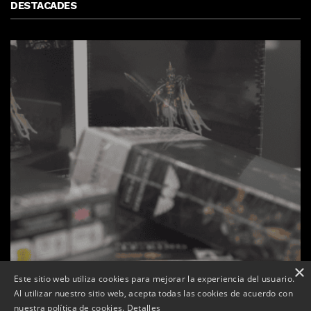
DESTACADES
×
Este sitio web utiliza cookies para mejorar la experiencia del usuario.
Al utilizar nuestro sitio web, acepta todas las cookies de acuerdo con
La botiga L’K de Balaguer es converteix en nou punt
nuestra política de cookies.
Detalles