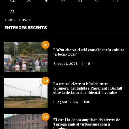
24
25
26
27
28
29
30
31
« set.
nov. »
ENTRADES RECENTS
01
L’a2m abaixa el teló consolidant la cultura
‘a tocar-tocar’
7, agost, 2026 - 11:49
02
La central elèctrica híbrida entre
Guimerà, Ciutadilla i Passanant i Belltall
obté la declaració ambiental favorable
6, agost, 2026 - 11:40
03
El circ i la dansa ompliran els carrers de
Tàrrega amb el virtuosisme com a
bandera