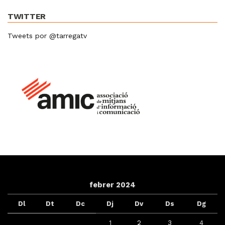
TWITTER
Tweets por @tarregatv
febrer 2024
Dl
Dt
Dc
Dj
Dv
Ds
Dg
1
2
3
4