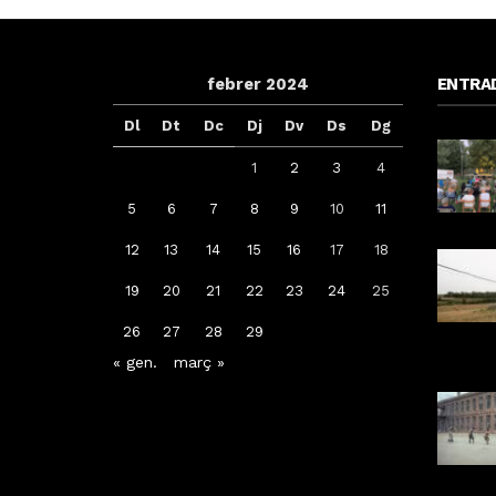
febrer 2024
ENTRA
Dl
Dt
Dc
Dj
Dv
Ds
Dg
1
2
3
4
5
6
7
8
9
10
11
12
13
14
15
16
17
18
Arrenca la campanya de
19
20
21
22
23
24
25
vacunació: a qui li toca la de la
grip, COVID-19 o totes dues
26
27
28
29
« gen.
març »
Per
Tàrrega Televisió
14, octubre, 2025 - 08:04