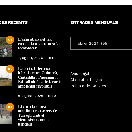
DES RECENTS
ENTRADES MENSUALS
L’a2m abaixa el teló
ENTRADES
01
consolidant la cultura ‘a
MENSUALS
tocar-tocar’
7, agost, 2026 - 11:49
La central elèctrica
02
híbrida entre Guimerà,
Tàrrega farà bategar la història
Avís Legal
Tàrrega edita un llibr
Ciutadilla i Passanant i
amb l’estrena de “Lo Pedrafoc”,
Clàusules Legals
història dels gegants d
Belltall obté la declaració
la nova bèstia festiva de
Política de Cookies
ambiental favorable
en el marc de la Fes
Guixanet
6, agost, 2026 - 11:40
Per
Tàrrega Televi
Per
Tàrrega Televisió
12, maig, 2026 - 0
El circ i la dansa
12, maig, 2026 - 09:29
03
ompliran els carrers de
Tàrrega amb el
virtuosisme com a
bandera