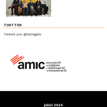
TWITTER
Tweets por @tarregatv
juliol 2024