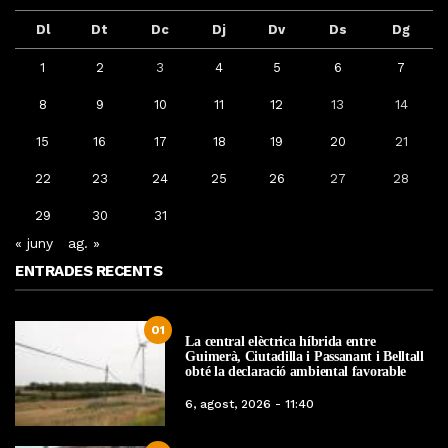
Dl
Dt
Dc
Dj
Dv
Ds
Dg
1
2
3
4
5
6
7
8
9
10
11
12
13
14
15
16
17
18
19
20
21
22
23
24
25
26
27
28
29
30
31
« juny
ag. »
ENTRADES RECENTS
01
La central elèctrica híbrida entre
Guimerà, Ciutadilla i Passanant i Belltall
obté la declaració ambiental favorable
6, agost, 2026 - 11:40