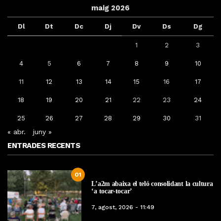
maig 2026
Dl
Dt
Dc
Dj
Dv
Ds
Dg
1
2
3
4
5
6
7
8
9
10
11
12
13
14
15
16
17
18
19
20
21
22
23
24
25
26
27
28
29
30
31
« abr.
juny »
ENTRADES RECENTS
01
L’a2m abaixa el teló consolidant la cultura
‘a tocar-tocar’
7, agost, 2026 - 11:49