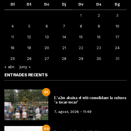
Dl
Dt
Dc
Dj
Dv
Ds
Dg
1
2
3
4
5
6
7
8
9
10
11
12
13
14
15
16
17
18
19
20
21
22
23
24
25
26
27
28
29
30
31
« abr.
juny »
ENTRADES RECENTS
01
L’a2m abaixa el teló consolidant la cultura
‘a tocar-tocar’
7, agost, 2026 - 11:49
02