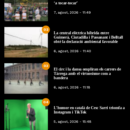
‘a tocar-tocar’
7, agost, 2026 - 11:49
02
La central elèctrica híbrida entre
Guimerà, Ciutadilla i Passanant i Belltall
obté la declaració ambiental favorable
6, agost, 2026 - 11:40
03
El circ i la dansa ompliran els carrers de
Tàrrega amb el virtuosisme com a
bandera
6, agost, 2026 - 11:18
04
L’humor en català de Cesc Sarri triomfa a
Instagram i TikTok
5, agost, 2026 - 15:48