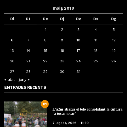
maig 2019
Dl
Dt
Dc
Dj
Dv
Ds
Dg
1
2
3
4
5
6
7
8
9
10
11
12
13
14
15
16
17
18
19
20
21
22
23
24
25
26
27
28
29
30
31
« abr.
juny »
ENTRADES RECENTS
01
L’a2m abaixa el teló consolidant la cultura
‘a tocar-tocar’
7, agost, 2026 - 11:49