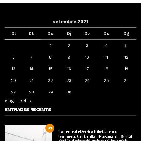
setembre 2021
Dl
Dt
Dc
Dj
Dv
Ds
Dg
1
2
3
4
5
6
7
8
9
10
11
12
13
14
15
16
17
18
19
20
21
22
23
24
25
26
27
28
29
30
« ag.
oct. »
ENTRADES RECENTS
01
La central elèctrica híbrida entre
Guimerà, Ciutadilla i Passanant i Belltall