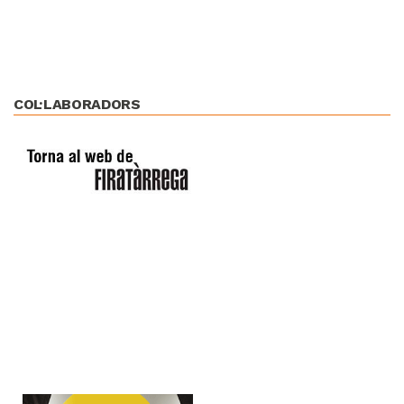
COL·LABORADORS