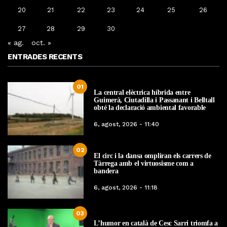
20
21
22
23
24
25
26
27
28
29
30
« ag.
oct. »
ENTRADES RECENTS
01
La central elèctrica híbrida entre
Guimerà, Ciutadilla i Passanant i Belltall
obté la declaració ambiental favorable
6, agost, 2026 - 11:40
02
El circ i la dansa ompliran els carrers de
Tàrrega amb el virtuosisme com a
bandera
6, agost, 2026 - 11:18
03
L’humor en català de Cesc Sarri triomfa a