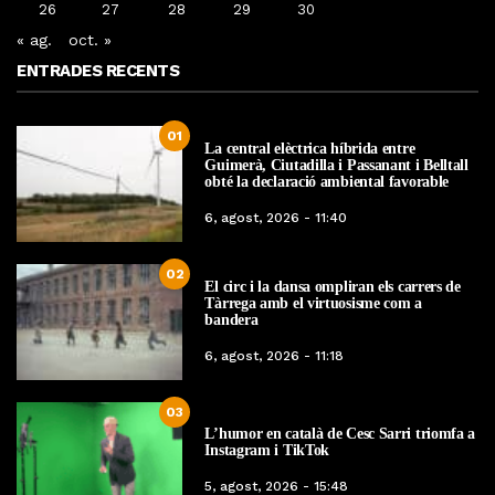
26
27
28
29
30
« ag.
oct. »
ENTRADES RECENTS
01
La central elèctrica híbrida entre
Guimerà, Ciutadilla i Passanant i Belltall
obté la declaració ambiental favorable
6, agost, 2026 - 11:40
02
El circ i la dansa ompliran els carrers de
Tàrrega amb el virtuosisme com a
bandera
6, agost, 2026 - 11:18
03
L’humor en català de Cesc Sarri triomfa a
Instagram i TikTok
5, agost, 2026 - 15:48