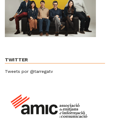
TWITTER
Tweets por @tarregatv