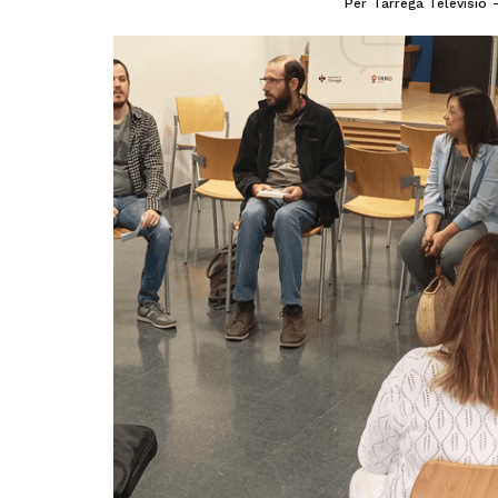
Per
Tàrrega Televisió