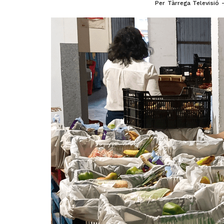
Per
Tàrrega Televisió