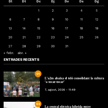
Dl
Dt
Dc
Dj
Dv
Ds
Dg
1
2
3
4
5
6
7
8
9
10
11
12
13
14
15
16
17
18
19
20
21
22
23
24
25
26
27
28
29
30
31
« febr.
abr. »
ENTRADES RECENTS
01
L’a2m abaixa el teló consolidant la cultura
‘a tocar-tocar’
7, agost, 2026 - 11:49
02
La central elèctrica híbrida entre