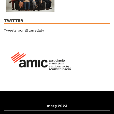
TWITTER
Tweets por @tarregatv
març 2023