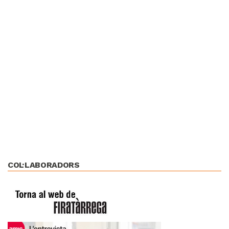
COL·LABORADORS