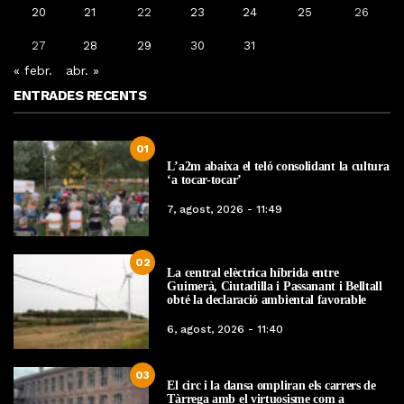
20
21
22
23
24
25
26
27
28
29
30
31
« febr.
abr. »
ENTRADES RECENTS
01
L’a2m abaixa el teló consolidant la cultura
‘a tocar-tocar’
7, agost, 2026 - 11:49
02
La central elèctrica híbrida entre
Guimerà, Ciutadilla i Passanant i Belltall
obté la declaració ambiental favorable
6, agost, 2026 - 11:40
03
El circ i la dansa ompliran els carrers de
Tàrrega amb el virtuosisme com a