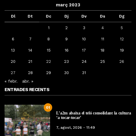
març 2023
Dl
Dt
Dc
Dj
Dv
Ds
Dg
1
2
3
4
5
6
7
8
9
10
11
12
13
14
15
16
17
18
19
20
21
22
23
24
25
26
27
28
29
30
31
« febr.
abr. »
ENTRADES RECENTS
01
L’a2m abaixa el teló consolidant la cultura
‘a tocar-tocar’
7, agost, 2026 - 11:49