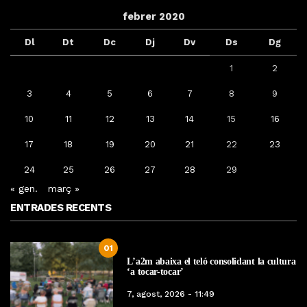
febrer 2020
Dl
Dt
Dc
Dj
Dv
Ds
Dg
1
2
3
4
5
6
7
8
9
10
11
12
13
14
15
16
17
18
19
20
21
22
23
24
25
26
27
28
29
« gen.
març »
ENTRADES RECENTS
01
L’a2m abaixa el teló consolidant la cultura
‘a tocar-tocar’
7, agost, 2026 - 11:49