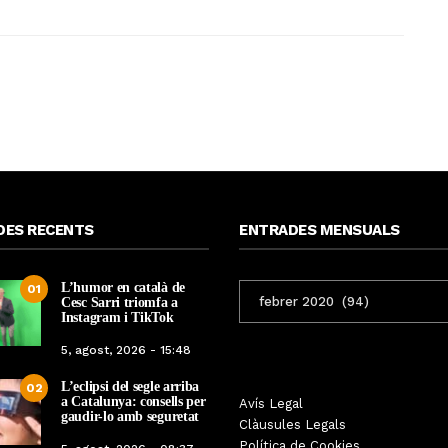
DES RECENTS
ENTRADES MENSUALS
L’humor en català de
ENTRADES
01
Cesc Sarri triomfa a
MENSUALS
Instagram i TikTok
5, agost, 2026 - 15:48
L’eclipsi del segle arriba
02
a Catalunya: consells per
Les Gastrosàvies protagonitzen
Avís Legal
El respecte a la div
gaudir-lo amb seguretat
una gran trobada al Món Sant
Clàusules Legals
protagonista de la M
Benet que referma el valor de la
Política de Cookies