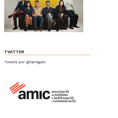
TWITTER
Tweets por @tarregatv