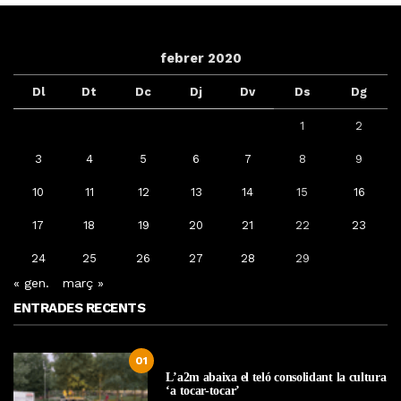
febrer 2020
Dl
Dt
Dc
Dj
Dv
Ds
Dg
1
2
3
4
5
6
7
8
9
10
11
12
13
14
15
16
17
18
19
20
21
22
23
24
25
26
27
28
29
« gen.
març »
ENTRADES RECENTS
01
L’a2m abaixa el teló consolidant la cultura
‘a tocar-tocar’