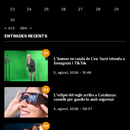
23
24
25
26
27
28
29
30
« oct.
des. »
ENTRADES RECENTS
01
L’humor en català de Cesc Sarri triomfa a
Instagram i TikTok
5, agost, 2026 - 15:48
02
L’eclipsi del segle arriba a Catalunya:
consells per gaudir-lo amb seguretat
5, agost, 2026 - 08:37
03