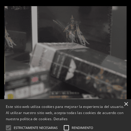
×
Este sitio web utiliza cookies para mejorar la experiencia del usuario.
Al utilizar nuestro sitio web, acepta todas las cookies de acuerdo con
s
La botiga L’K de Balaguer es converteix en nou punt
nuestra política de cookies.
Detalles
de referència de Warhammer a Lleida
ESTRICTAMENTE NECESARIAS
RENDIMIENTO