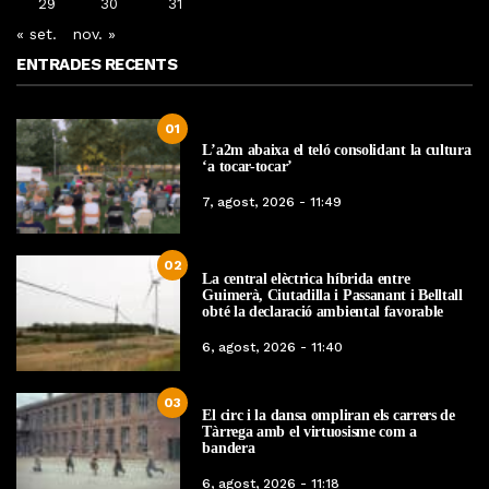
29
30
31
« set.
nov. »
ENTRADES RECENTS
01
L’a2m abaixa el teló consolidant la cultura
‘a tocar-tocar’
7, agost, 2026 - 11:49
02
La central elèctrica híbrida entre
Guimerà, Ciutadilla i Passanant i Belltall
obté la declaració ambiental favorable
6, agost, 2026 - 11:40
03
El circ i la dansa ompliran els carrers de
Tàrrega amb el virtuosisme com a
bandera
6, agost, 2026 - 11:18