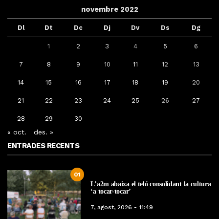
novembre 2022
Dl
Dt
Dc
Dj
Dv
Ds
Dg
1
2
3
4
5
6
7
8
9
10
11
12
13
14
15
16
17
18
19
20
21
22
23
24
25
26
27
28
29
30
« oct.
des. »
ENTRADES RECENTS
01
L’a2m abaixa el teló consolidant la cultura
‘a tocar-tocar’
7, agost, 2026 - 11:49