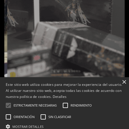
×
Este sitio web utiliza cookies para mejorar la experiencia del usuario.
Al utilizar nuestro sitio web, acepta todas las cookies de acuerdo con
s
La botiga L’K de Balaguer es converteix en nou punt
nuestra política de cookies.
Detalles
de referència de Warhammer a Lleida
ESTRICTAMENTE NECESARIAS
RENDIMIENTO
Per
Tàrrega Televisió
22, abril, 2026 - 08:10
ORIENTACIÓN
SIN CLASIFICAR
MOSTRAR DETALLES