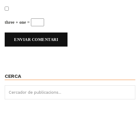
three + one =
CERCA