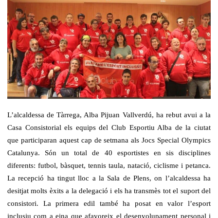
L’alcaldessa de Tàrrega, Alba Pijuan Vallverdú, ha rebut avui a la
Casa Consistorial els equips del Club Esportiu Alba de la ciutat
que participaran aquest cap de setmana als Jocs Special Olympics
Catalunya. Són un total de 40 esportistes en sis disciplines
diferents: futbol, bàsquet, tennis taula, natació, ciclisme i petanca.
La recepció ha tingut lloc a la Sala de Plens, on l’alcaldessa ha
desitjat molts èxits a la delegació i els ha transmès tot el suport del
consistori. La primera edil també ha posat en valor l’esport
inclusiu com a eina que afavoreix el desenvolupament personal i