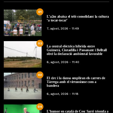
01
L’a2m abaixa el teló consolidant la cultura
‘a tocar-tocar’
7, agost, 2026 - 11:49
02
La central elèctrica híbrida entre
Guimerà, Ciutadilla i Passanant i Belltall
obté la declaració ambiental favorable
6, agost, 2026 - 11:40
03
El circ i la dansa ompliran els carrers de
Tàrrega amb el virtuosisme com a
bandera
6, agost, 2026 - 11:18
04
L’humor en català de Cesc Sarri triomfa a